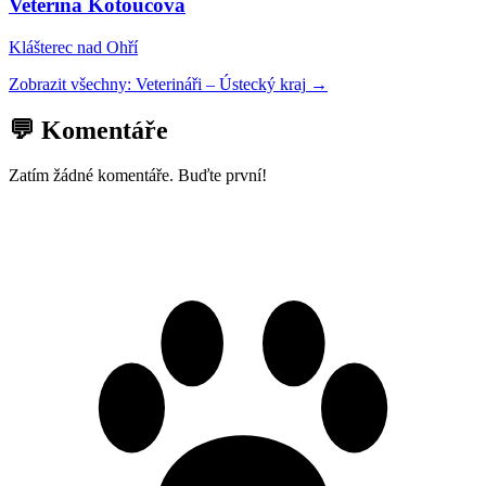
Veterina Kotoučová
Klášterec nad Ohří
Zobrazit všechny:
Veterináři
–
Ústecký kraj
→
💬 Komentáře
Zatím žádné komentáře. Buďte první!