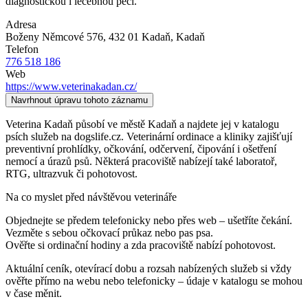
diagnostickou i léčebnou péčí.
Adresa
Boženy Němcové 576, 432 01 Kadaň
, Kadaň
Telefon
776 518 186
Web
https://www.veterinakadan.cz/
Navrhnout úpravu tohoto záznamu
Veterina Kadaň působí ve městě Kadaň a najdete jej v katalogu
psích služeb na dogslife.cz. Veterinární ordinace a kliniky zajišťují
preventivní prohlídky, očkování, odčervení, čipování i ošetření
nemocí a úrazů psů. Některá pracoviště nabízejí také laboratoř,
RTG, ultrazvuk či pohotovost.
Na co myslet před návštěvou veterináře
Objednejte se předem telefonicky nebo přes web – ušetříte čekání.
Vezměte s sebou očkovací průkaz nebo pas psa.
Ověřte si ordinační hodiny a zda pracoviště nabízí pohotovost.
Aktuální ceník, otevírací dobu a rozsah nabízených služeb si vždy
ověřte přímo na webu nebo telefonicky – údaje v katalogu se mohou
v čase měnit.