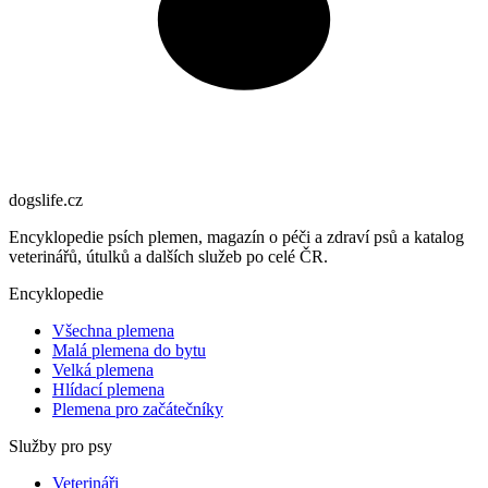
dogslife
.cz
Encyklopedie psích plemen, magazín o péči a zdraví psů a katalog
veterinářů, útulků a dalších služeb po celé ČR.
Encyklopedie
Všechna plemena
Malá plemena do bytu
Velká plemena
Hlídací plemena
Plemena pro začátečníky
Služby pro psy
Veterináři