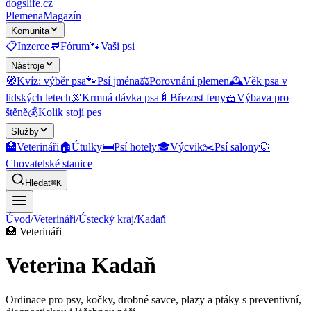
dogslife
.cz
Plemena
Magazín
Komunita
📋
Inzerce
💬
Fórum
🐾
Vaši psi
Nástroje
🧭
Kvíz: výběr psa
🐾
Psí jména
⚖️
Porovnání plemen
🕰️
Věk psa v
lidských letech
🍖
Krmná dávka psa
🍼
Březost feny
🧺
Výbava pro
štěně
💰
Kolik stojí pes
Služby
🏥
Veterináři
🏠
Útulky
🛏️
Psí hotely
🎓
Výcvik
✂️
Psí salony
🐶
Chovatelské stanice
Hledat
⌘K
Úvod
/
Veterináři
/
Ústecký kraj
/
Kadaň
🏥
Veterináři
Veterina Kadaň
Ordinace pro psy, kočky, drobné savce, plazy a ptáky s preventivní,