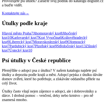
Provozujete
psí útulek
? Zařaďte svůj podnik do katalogu dogslife.cz
a buďte vidět.
Kontaktujte nás
→
Útulky podle kraje
Hlavní město Praha
7
Jihomoravský kraj
8
Jihočeský
kraj
10
Karlovarský kraj
7
Kraj Vysočina
6
Královéhradecký
kraj
9
Liberecký kraj
7
Moravskoslezský kraj
9
Olomoucký
kraj
7
Pardubický kraj
7
Plzeňský kraj
9
Středočeský kraj
13
Zlínský
kraj
7
Ústecký kraj
10
Psí útulky v České republice
Přemýšlíte o adopci psa z útulku? V našem katalogu najdete psí
útulky a depozita podle krajů a měst. Adopcí pejska z útulku dáváte
domov zvířeti, které ho potřebuje, a získáváte oddaného přítele na
celý život.
Útulky často vítají nejen zájemce o adopci, ale i dobrovolníky a
dárce. I drobná pomoc – venčení, deky nebo krmivo – pro ně
znamená mnoho.