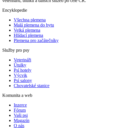
veterinářů, útulků a dalších služeb po celé ČR.
Encyklopedie
Všechna plemena
Malá plemena do bytu
Velká plemena
Hlídací plemena
Plemena pro začátečníky
Služby pro psy
Veterináři
Útulky
Psí hotely
Výcvik
Psí salony
Chovatelské stanice
Komunita a web
Inzerce
Fórum
Vaši psi
Magazín
O nás