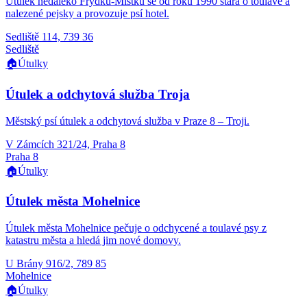
Útulek nedaleko Frýdku-Místku se od roku 1990 stará o toulavé a
nalezené pejsky a provozuje psí hotel.
Sedliště 114, 739 36
Sedliště
🏠
Útulky
Útulek a odchytová služba Troja
Městský psí útulek a odchytová služba v Praze 8 – Troji.
V Zámcích 321/24, Praha 8
Praha 8
🏠
Útulky
Útulek města Mohelnice
Útulek města Mohelnice pečuje o odchycené a toulavé psy z
katastru města a hledá jim nové domovy.
U Brány 916/2, 789 85
Mohelnice
🏠
Útulky