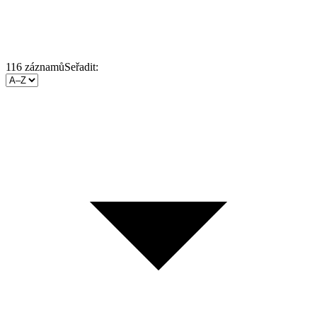
116
záznamů
Seřadit: