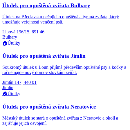
Útulek pro opuštěná zvířata Bulhary
Útulek na Břeclavsku pečující o opuštěná a týraná zvířata, který
umožňuje veřejnosti venčení psů.
Lipová 196/15, 691 46
Bulhary
🏠
Útulky
Útulek pro opuštěná zvířata Jimlín
Soukromý útulek u Loun přijímá především opuštěné psy a kočky a
ročně najde nový domov stovkám zvířat.
Jimlín 147, 440 01
Jimlín
🏠
Útulky
Útulek pro opuštěná zvířata Neratovice
Městský útulek se stará o opuštěná zvířata z Neratovic a okolí a
zajišťuje jejich osvojení.