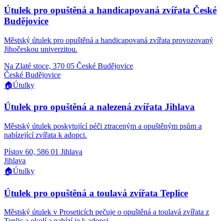
Útulek pro opuštěná a handicapovaná zvířata České
Budějovice
Městský útulek pro opuštěná a handicapovaná zvířata provozovaný
Jihočeskou univerzitou.
Na Zlaté stoce, 370 05 České Budějovice
České Budějovice
🏠
Útulky
Útulek pro opuštěná a nalezená zvířata Jihlava
Městský útulek poskytující péči ztraceným a opuštěným psům a
nabízející zvířata k adopci.
Pístov 60, 586 01 Jihlava
Jihlava
🏠
Útulky
Útulek pro opuštěná a toulavá zvířata Teplice
Městský útulek v Proseticích pečuje o opuštěná a toulavá zvířata z
Teplic a okolí a nabízí je k adopci.