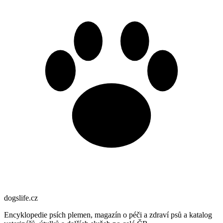
dogslife
.cz
Encyklopedie psích plemen, magazín o péči a zdraví psů a katalog