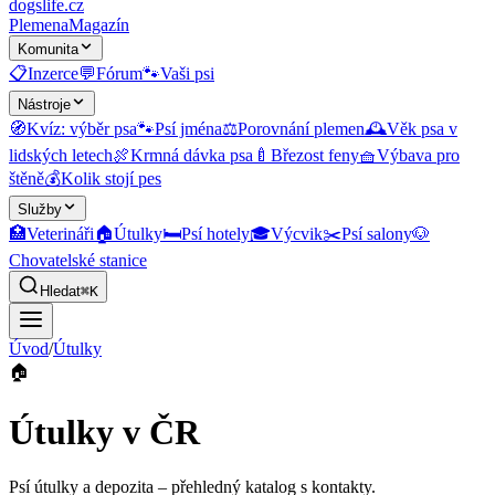
dogslife
.cz
Plemena
Magazín
Komunita
📋
Inzerce
💬
Fórum
🐾
Vaši psi
Nástroje
🧭
Kvíz: výběr psa
🐾
Psí jména
⚖️
Porovnání plemen
🕰️
Věk psa v
lidských letech
🍖
Krmná dávka psa
🍼
Březost feny
🧺
Výbava pro
štěně
💰
Kolik stojí pes
Služby
🏥
Veterináři
🏠
Útulky
🛏️
Psí hotely
🎓
Výcvik
✂️
Psí salony
🐶
Chovatelské stanice
Hledat
⌘K
Úvod
/
Útulky
🏠
Útulky v ČR
Psí útulky a depozita
– přehledný katalog s kontakty.