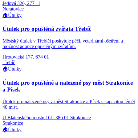
Jedová 326, 277 11
Neratovice
🏠
Útulky
Útulek pro opuštěná zvířata Třebíč
Městský útulek v Třebíči poskytuje péči, veterinární ošetření a
možnost adopce opuštěným zvířatům.
Hrotovická 177, 674 01
Třebíč
🏠
Útulky
Útulek pro opuštěné a nalezené psy měst Strakonice
a Písek
Útulek pro nalezené psy z měst Strakonice a Písek s kapacitou téměř
40 míst.
U Blatenského mostu 161, 386 01 Strakonice
Strakonice
🏠
Útulky