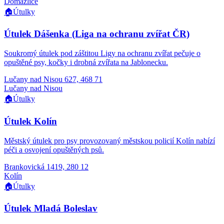
Domažlice
🏠
Útulky
Útulek Dášenka (Liga na ochranu zvířat ČR)
Soukromý útulek pod záštitou Ligy na ochranu zvířat pečuje o
opuštěné psy, kočky i drobná zvířata na Jablonecku.
Lučany nad Nisou 627, 468 71
Lučany nad Nisou
🏠
Útulky
Útulek Kolín
Městský útulek pro psy provozovaný městskou policií Kolín nabízí
péči a osvojení opuštěných psů.
Brankovická 1419, 280 12
Kolín
🏠
Útulky
Útulek Mladá Boleslav