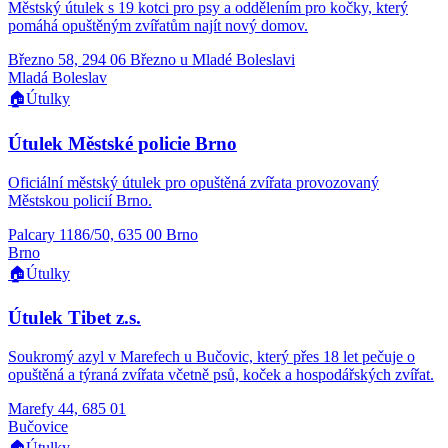
Městský útulek s 19 kotci pro psy a oddělením pro kočky, který
pomáhá opuštěným zvířatům najít nový domov.
Březno 58, 294 06 Březno u Mladé Boleslavi
Mladá Boleslav
🏠
Útulky
Útulek Městské policie Brno
Oficiální městský útulek pro opuštěná zvířata provozovaný
Městskou policií Brno.
Palcary 1186/50, 635 00 Brno
Brno
🏠
Útulky
Útulek Tibet z.s.
Soukromý azyl v Marefech u Bučovic, který přes 18 let pečuje o
opuštěná a týraná zvířata včetně psů, koček a hospodářských zvířat.
Marefy 44, 685 01
Bučovice
🏠
Útulky