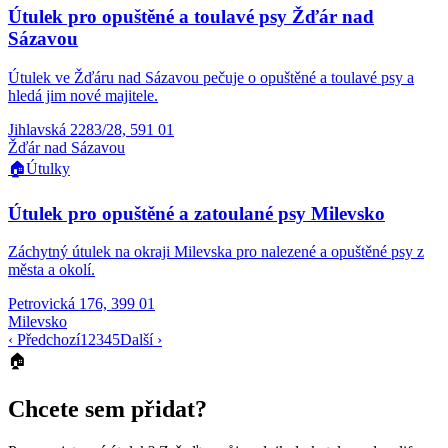
Útulek pro opuštěné a toulavé psy Žďár nad
Sázavou
Útulek ve Žďáru nad Sázavou pečuje o opuštěné a toulavé psy a
hledá jim nové majitele.
Jihlavská 2283/28, 591 01
Žďár nad Sázavou
🏠
Útulky
Útulek pro opuštěné a zatoulané psy Milevsko
Záchytný útulek na okraji Milevska pro nalezené a opuštěné psy z
města a okolí.
Petrovická 176, 399 01
Milevsko
‹ Předchozí
1
2
3
4
5
Další ›
🏠
Chcete sem přidat?