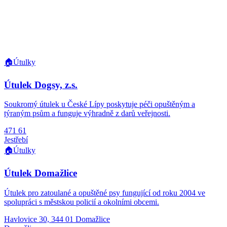
🏠
Útulky
Útulek Dogsy, z.s.
Soukromý útulek u České Lípy poskytuje péči opuštěným a
týraným psům a funguje výhradně z darů veřejnosti.
471 61
Jestřebí
🏠
Útulky
Útulek Domažlice
Útulek pro zatoulané a opuštěné psy fungující od roku 2004 ve
spolupráci s městskou policií a okolními obcemi.
Havlovice 30, 344 01 Domažlice