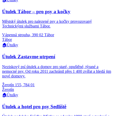
Útulek Tábor – pro psy a kočky
Městský útulek pro nalezené psy a kočky provozovaný
Technickými službami Tábor.
Vápenná strouha, 390 02 Tábor
Tábor
🏠
Útulky
Útulek Zastavme utrpení
Neziskový psí útulek a domov pro staré, opuštěné, týrané a
nemocné psy. Od roku 2011 zachránil přes 1 400 zvířat a hledá jim
nové domovy.
Žerotín 155, 784 01
Žerotín
🏠
Útulky
Útulek a hotel pro psy Sedliště