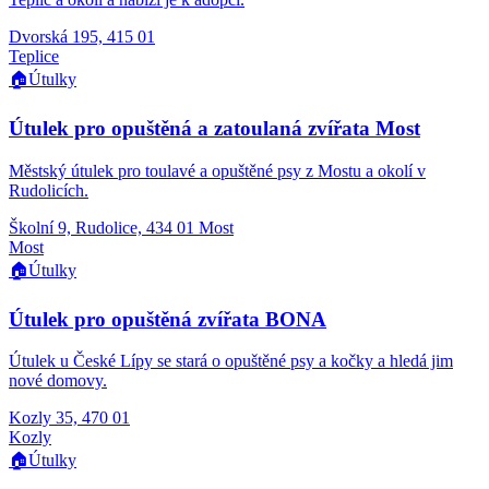
Dvorská 195, 415 01
Teplice
🏠
Útulky
Útulek pro opuštěná a zatoulaná zvířata Most
Městský útulek pro toulavé a opuštěné psy z Mostu a okolí v
Rudolicích.
Školní 9, Rudolice, 434 01 Most
Most
🏠
Útulky
Útulek pro opuštěná zvířata BONA
Útulek u České Lípy se stará o opuštěné psy a kočky a hledá jim
nové domovy.
Kozly 35, 470 01
Kozly
🏠
Útulky