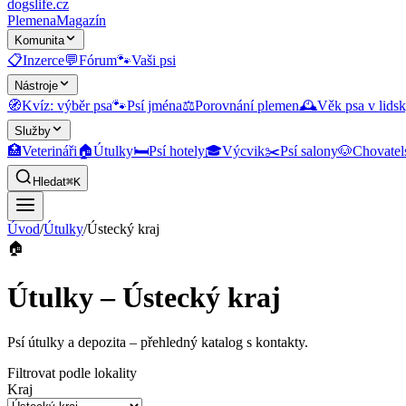
dogslife
.cz
Plemena
Magazín
Komunita
📋
Inzerce
💬
Fórum
🐾
Vaši psi
Nástroje
🧭
Kvíz: výběr psa
🐾
Psí jména
⚖️
Porovnání plemen
🕰️
Věk psa v lidsk
Služby
🏥
Veterináři
🏠
Útulky
🛏️
Psí hotely
🎓
Výcvik
✂️
Psí salony
🐶
Chovatel
Hledat
⌘K
Úvod
/
Útulky
/
Ústecký kraj
🏠
Útulky – Ústecký kraj
Psí útulky a depozita
– přehledný katalog s kontakty.
Filtrovat podle lokality
Kraj