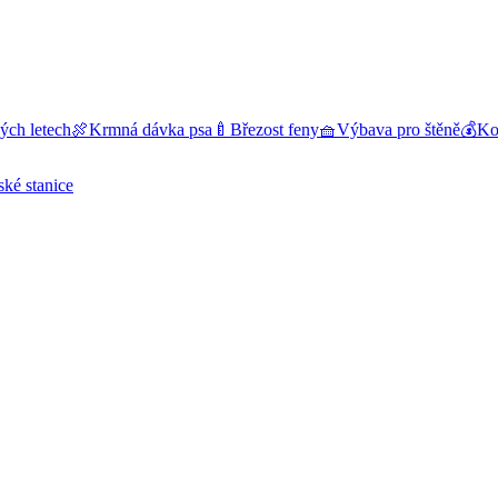
ých letech
🍖
Krmná dávka psa
🍼
Březost feny
🧺
Výbava pro štěně
💰
Kol
ské stanice