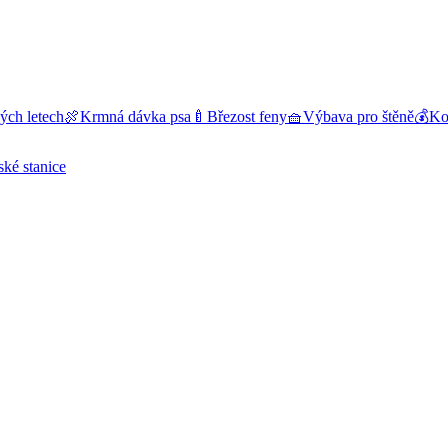
ých letech
🍖
Krmná dávka psa
🍼
Březost feny
🧺
Výbava pro štěně
💰
Kol
ské stanice