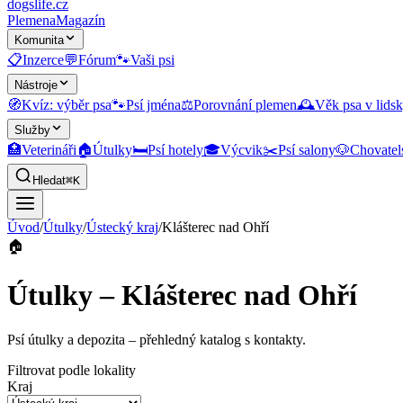
dogslife
.cz
Plemena
Magazín
Komunita
📋
Inzerce
💬
Fórum
🐾
Vaši psi
Nástroje
🧭
Kvíz: výběr psa
🐾
Psí jména
⚖️
Porovnání plemen
🕰️
Věk psa v lidsk
Služby
🏥
Veterináři
🏠
Útulky
🛏️
Psí hotely
🎓
Výcvik
✂️
Psí salony
🐶
Chovatel
Hledat
⌘K
Úvod
/
Útulky
/
Ústecký kraj
/
Klášterec nad Ohří
🏠
Útulky – Klášterec nad Ohří
Psí útulky a depozita
– přehledný katalog s kontakty.
Filtrovat podle lokality
Kraj