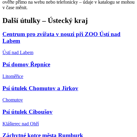
ověřte přímo na webu nebo telefonicky – údaje v katalogu se mohou
v čase měnit.
Další
útulky
–
Ústecký kraj
Centrum pro zvířata v nouzi při ZOO Ústí nad
Labem
Ústí nad Labem
Psí domov Řepnice
Litoměřice
Psí útulek Chomutov a Jirkov
Chomutov
Psí útulek Ciboušov
Klášterec nad Ohří
Záchytné kotce města Rumburk