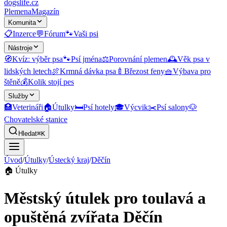
dogslife
.cz
Plemena
Magazín
Komunita
📋
Inzerce
💬
Fórum
🐾
Vaši psi
Nástroje
🧭
Kvíz: výběr psa
🐾
Psí jména
⚖️
Porovnání plemen
🕰️
Věk psa v
lidských letech
🍖
Krmná dávka psa
🍼
Březost feny
🧺
Výbava pro
štěně
💰
Kolik stojí pes
Služby
🏥
Veterináři
🏠
Útulky
🛏️
Psí hotely
🎓
Výcvik
✂️
Psí salony
🐶
Chovatelské stanice
Hledat
⌘K
Úvod
/
Útulky
/
Ústecký kraj
/
Děčín
🏠
Útulky
Městský útulek pro toulavá a
opuštěná zvířata Děčín