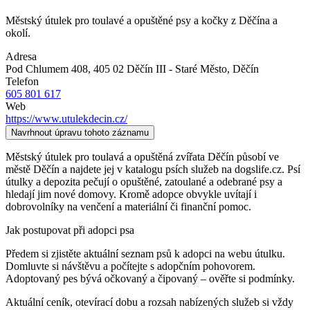
Městský útulek pro toulavé a opuštěné psy a kočky z Děčína a
okolí.
Adresa
Pod Chlumem 408, 405 02 Děčín III - Staré Město
, Děčín
Telefon
605 801 617
Web
https://www.utulekdecin.cz/
Navrhnout úpravu tohoto záznamu
Městský útulek pro toulavá a opuštěná zvířata Děčín působí ve
městě Děčín a najdete jej v katalogu psích služeb na dogslife.cz. Psí
útulky a depozita pečují o opuštěné, zatoulané a odebrané psy a
hledají jim nové domovy. Kromě adopce obvykle uvítají i
dobrovolníky na venčení a materiální či finanční pomoc.
Jak postupovat při adopci psa
Předem si zjistěte aktuální seznam psů k adopci na webu útulku.
Domluvte si návštěvu a počítejte s adopčním pohovorem.
Adoptovaný pes bývá očkovaný a čipovaný – ověřte si podmínky.
Aktuální ceník, otevírací dobu a rozsah nabízených služeb si vždy