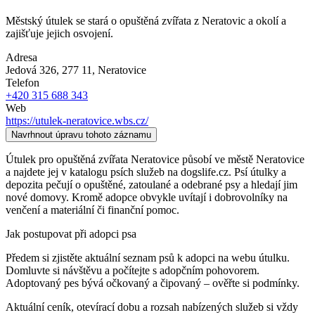
Městský útulek se stará o opuštěná zvířata z Neratovic a okolí a
zajišťuje jejich osvojení.
Adresa
Jedová 326, 277 11
, Neratovice
Telefon
+420 315 688 343
Web
https://utulek-neratovice.wbs.cz/
Navrhnout úpravu tohoto záznamu
Útulek pro opuštěná zvířata Neratovice působí ve městě Neratovice
a najdete jej v katalogu psích služeb na dogslife.cz. Psí útulky a
depozita pečují o opuštěné, zatoulané a odebrané psy a hledají jim
nové domovy. Kromě adopce obvykle uvítají i dobrovolníky na
venčení a materiální či finanční pomoc.
Jak postupovat při adopci psa
Předem si zjistěte aktuální seznam psů k adopci na webu útulku.
Domluvte si návštěvu a počítejte s adopčním pohovorem.
Adoptovaný pes bývá očkovaný a čipovaný – ověřte si podmínky.
Aktuální ceník, otevírací dobu a rozsah nabízených služeb si vždy