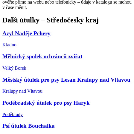
ověřte přímo na webu nebo telefonicky – údaje v katalogu se mohou
v čase měnit.
Další
útulky
–
Středočeský kraj
Azyl Naděje Pchery
Kladno
Mělnický spolek ochránců zvířat
Velký Borek
Městský útulek pro psy Lesan Kralupy nad Vltavou
Kralupy nad Vltavou
Poděbradský útulek pro psy Haryk
Poděbrady
Psí útulek Bouchalka