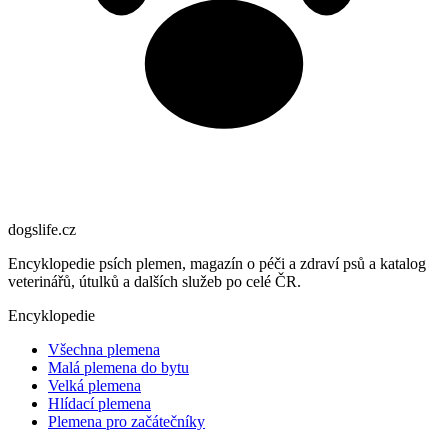
dogslife
.cz
Encyklopedie psích plemen, magazín o péči a zdraví psů a katalog
veterinářů, útulků a dalších služeb po celé ČR.
Encyklopedie
Všechna plemena
Malá plemena do bytu
Velká plemena
Hlídací plemena
Plemena pro začátečníky