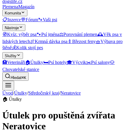
dogslife
.cz
Plemena
Magazín
Komunita
📋
Inzerce
💬
Fórum
🐾
Vaši psi
Nástroje
🧭
Kvíz: výběr psa
🐾
Psí jména
⚖️
Porovnání plemen
🕰️
Věk psa v
lidských letech
🍖
Krmná dávka psa
🍼
Březost feny
🧺
Výbava pro
štěně
💰
Kolik stojí pes
Služby
🏥
Veterináři
🏠
Útulky
🛏️
Psí hotely
🎓
Výcvik
✂️
Psí salony
🐶
Chovatelské stanice
Hledat
⌘K
Úvod
/
Útulky
/
Středočeský kraj
/
Neratovice
🏠
Útulky
Útulek pro opuštěná zvířata
Neratovice