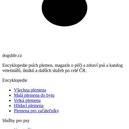
dogslife
.cz
Encyklopedie psích plemen, magazín o péči a zdraví psů a katalog
veterinářů, útulků a dalších služeb po celé ČR.
Encyklopedie
Všechna plemena
Malá plemena do bytu
Velká plemena
Hlídací plemena
Plemena pro začátečníky
Služby pro psy