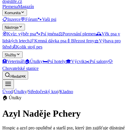
dogslife
.cz
Plemena
Magazín
Komunita
📋
Inzerce
💬
Fórum
🐾
Vaši psi
Nástroje
🧭
Kvíz: výběr psa
🐾
Psí jména
⚖️
Porovnání plemen
🕰️
Věk psa v
lidských letech
🍖
Krmná dávka psa
🍼
Březost feny
🧺
Výbava pro
štěně
💰
Kolik stojí pes
Služby
🏥
Veterináři
🏠
Útulky
🛏️
Psí hotely
🎓
Výcvik
✂️
Psí salony
🐶
Chovatelské stanice
Hledat
⌘K
Úvod
/
Útulky
/
Středočeský kraj
/
Kladno
🏠
Útulky
Azyl Naděje Pchery
Hospic a azyl pro opuštěné a starší psy, který jim zajišťuje důstojné