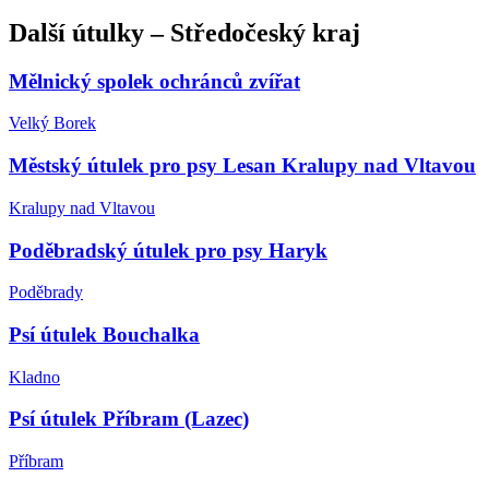
Další
útulky
–
Středočeský kraj
Mělnický spolek ochránců zvířat
Velký Borek
Městský útulek pro psy Lesan Kralupy nad Vltavou
Kralupy nad Vltavou
Poděbradský útulek pro psy Haryk
Poděbrady
Psí útulek Bouchalka
Kladno
Psí útulek Příbram (Lazec)
Příbram