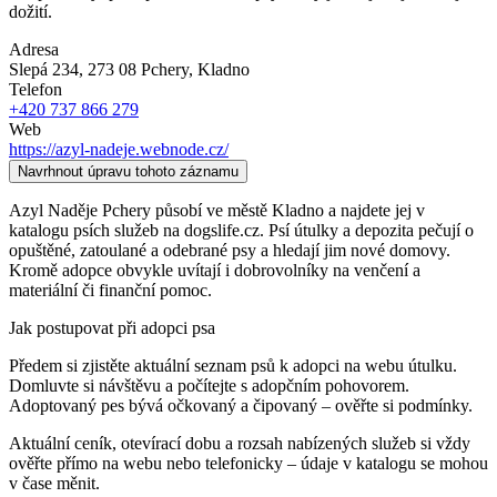
dožití.
Adresa
Slepá 234, 273 08 Pchery
, Kladno
Telefon
+420 737 866 279
Web
https://azyl-nadeje.webnode.cz/
Navrhnout úpravu tohoto záznamu
Azyl Naděje Pchery působí ve městě Kladno a najdete jej v
katalogu psích služeb na dogslife.cz. Psí útulky a depozita pečují o
opuštěné, zatoulané a odebrané psy a hledají jim nové domovy.
Kromě adopce obvykle uvítají i dobrovolníky na venčení a
materiální či finanční pomoc.
Jak postupovat při adopci psa
Předem si zjistěte aktuální seznam psů k adopci na webu útulku.
Domluvte si návštěvu a počítejte s adopčním pohovorem.
Adoptovaný pes bývá očkovaný a čipovaný – ověřte si podmínky.
Aktuální ceník, otevírací dobu a rozsah nabízených služeb si vždy
ověřte přímo na webu nebo telefonicky – údaje v katalogu se mohou
v čase měnit.