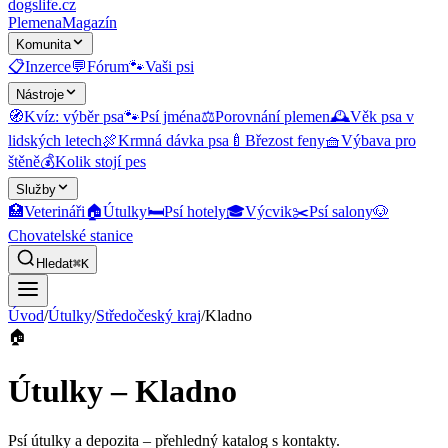
dogslife
.cz
Plemena
Magazín
Komunita
📋
Inzerce
💬
Fórum
🐾
Vaši psi
Nástroje
🧭
Kvíz: výběr psa
🐾
Psí jména
⚖️
Porovnání plemen
🕰️
Věk psa v
lidských letech
🍖
Krmná dávka psa
🍼
Březost feny
🧺
Výbava pro
štěně
💰
Kolik stojí pes
Služby
🏥
Veterináři
🏠
Útulky
🛏️
Psí hotely
🎓
Výcvik
✂️
Psí salony
🐶
Chovatelské stanice
Hledat
⌘K
Úvod
/
Útulky
/
Středočeský kraj
/
Kladno
🏠
Útulky – Kladno
Psí útulky a depozita
– přehledný katalog s kontakty.