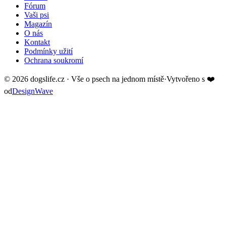
Fórum
Vaši psi
Magazín
O nás
Kontakt
Podmínky užití
Ochrana soukromí
©
2026
dogslife.cz · Vše o psech na jednom místě
·
Vytvořeno s
❤️
od
DesignWave