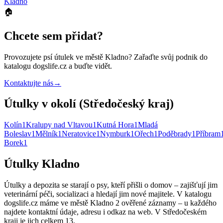
Kladno
🏠
Chcete sem přidat?
Provozujete
psí útulek
ve městě Kladno
? Zařaďte svůj podnik do
katalogu dogslife.cz a buďte vidět.
Kontaktujte nás
→
Útulky v okolí (Středočeský kraj)
Kolín
1
Kralupy nad Vltavou
1
Kutná Hora
1
Mladá
Boleslav
1
Mělník
1
Neratovice
1
Nymburk
1
Ořech
1
Poděbrady
1
Příbram
Borek
1
Útulky Kladno
Útulky a depozita se starají o psy, kteří přišli o domov – zajišťují jim
veterinární péči, socializaci a hledají jim nové majitele. V katalogu
dogslife.cz máme ve městě Kladno 2 ověřené záznamy – u každého
najdete kontaktní údaje, adresu i odkaz na web. V Středočeském
kraji je jich celkem 13.