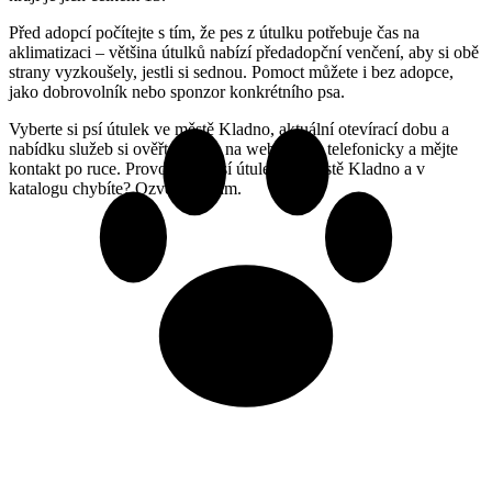
Před adopcí počítejte s tím, že pes z útulku potřebuje čas na
aklimatizaci – většina útulků nabízí předadopční venčení, aby si obě
strany vyzkoušely, jestli si sednou. Pomoct můžete i bez adopce,
jako dobrovolník nebo sponzor konkrétního psa.
Vyberte si psí útulek ve městě Kladno, aktuální otevírací dobu a
nabídku služeb si ověřte přímo na webu nebo telefonicky a mějte
kontakt po ruce. Provozujete psí útulek ve městě Kladno a v
katalogu chybíte? Ozvěte se nám.