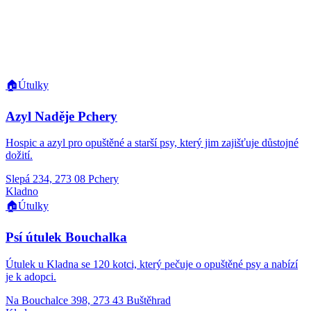
🏠
Útulky
Azyl Naděje Pchery
Hospic a azyl pro opuštěné a starší psy, který jim zajišťuje důstojné
dožití.
Slepá 234, 273 08 Pchery
Kladno
🏠
Útulky
Psí útulek Bouchalka
Útulek u Kladna se 120 kotci, který pečuje o opuštěné psy a nabízí
je k adopci.
Na Bouchalce 398, 273 43 Buštěhrad