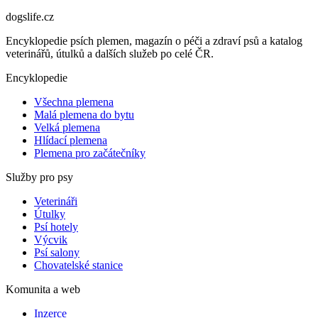
dogslife
.cz
Encyklopedie psích plemen, magazín o péči a zdraví psů a katalog
veterinářů, útulků a dalších služeb po celé ČR.
Encyklopedie
Všechna plemena
Malá plemena do bytu
Velká plemena
Hlídací plemena
Plemena pro začátečníky
Služby pro psy
Veterináři
Útulky
Psí hotely
Výcvik
Psí salony
Chovatelské stanice
Komunita a web
Inzerce