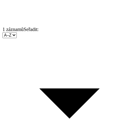
1
záznamů
Seřadit: