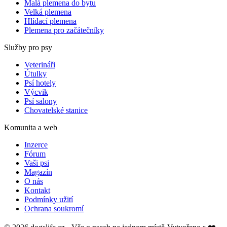
Malá plemena do bytu
Velká plemena
Hlídací plemena
Plemena pro začátečníky
Služby pro psy
Veterináři
Útulky
Psí hotely
Výcvik
Psí salony
Chovatelské stanice
Komunita a web
Inzerce
Fórum
Vaši psi
Magazín
O nás
Kontakt
Podmínky užití
Ochrana soukromí