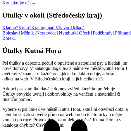
Kontaktujte nás
→
Útulky v okolí (Středočeský kraj)
Kladno
2
Kolín
1
Kralupy nad Vltavou
1
Mladá
Boleslav
1
Mělník
1
Neratovice
1
Nymburk
1
Ořech
1
Poděbrady
1
Příbram
Borek
1
Útulky Kutná Hora
Psí útulky a depozita pečují o opuštěné a zatoulané psy a hledají jim
nové domovy. V katalogu dogslife.cz máme ve městě Kutná Hora 1
ověřený záznam – u každého najdete kontaktní údaje, adresu i
odkaz na web. V Středočeském kraji je jich celkem 13.
Adopcí psa z útulku dáváte domov zvířeti, které ho potřebuje.
Útulky obvykle uvítají i dobrovolníky na venčení a materiální či
finanční pomoc.
Vyberte si psí útulek ve městě Kutná Hora, aktuální otevírací dobu a
nabídku služeb si ověřte přímo na webu nebo telefonicky a mějte
kontakt po ruce. Provozujete psí útulek ve městě Kutná Hora a v
katalogu chybíte? Ozvěte se nám.