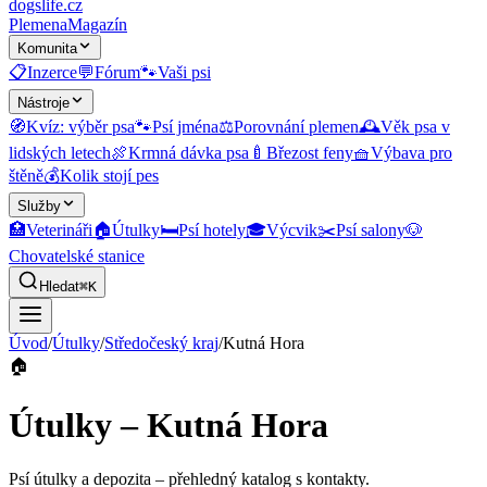
dogslife
.cz
Plemena
Magazín
Komunita
📋
Inzerce
💬
Fórum
🐾
Vaši psi
Nástroje
🧭
Kvíz: výběr psa
🐾
Psí jména
⚖️
Porovnání plemen
🕰️
Věk psa v
lidských letech
🍖
Krmná dávka psa
🍼
Březost feny
🧺
Výbava pro
štěně
💰
Kolik stojí pes
Služby
🏥
Veterináři
🏠
Útulky
🛏️
Psí hotely
🎓
Výcvik
✂️
Psí salony
🐶
Chovatelské stanice
Hledat
⌘K
Úvod
/
Útulky
/
Středočeský kraj
/
Kutná Hora
🏠
Útulky – Kutná Hora
Psí útulky a depozita
– přehledný katalog s kontakty.