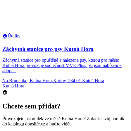
🏠
Útulky
Záchytná stanice pro psy Kutná Hora
Záchytná stanice pro opuštěné a nalezené psy, kterou pro město
Kutná Hora provozuje společnost MVE Plus; psi jsou nabízeni k
adopci.
Na Brunclíku, Kutná Hora-Karlov, 284 01 Kutná Hora
Kutná Hora
🏠
Chcete sem přidat?
Provozujete
psí útulek
ve městě Kutná Hora
? Zařaďte svůj podnik
do katalogu dogslife.cz a buďte vidět.