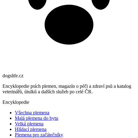
dogslife
.cz
Encyklopedie psích plemen, magazín o péči a zdraví psů a katalog
veterinářů, útulků a dalších služeb po celé ČR.
Encyklopedie
Všechna plemena
Malá plemena do bytu
Velká plemena
Hlídací plemena
Plemena pro začátečníky