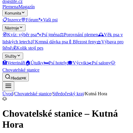
dogslife
.cz
Plemena
Magazín
Komunita
📋
Inzerce
💬
Fórum
🐾
Vaši psi
Nástroje
🧭
Kvíz: výběr psa
🐾
Psí jména
⚖️
Porovnání plemen
🕰️
Věk psa v
lidských letech
🍖
Krmná dávka psa
🍼
Březost feny
🧺
Výbava pro
štěně
💰
Kolik stojí pes
Služby
🏥
Veterináři
🏠
Útulky
🛏️
Psí hotely
🎓
Výcvik
✂️
Psí salony
🐶
Chovatelské stanice
Hledat
⌘K
Úvod
/
Chovatelské stanice
/
Středočeský kraj
/
Kutná Hora
🐶
Chovatelské stanice – Kutná
Hora