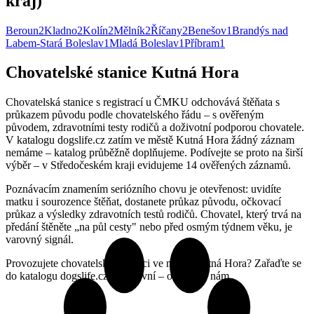
kraj)
Beroun
2
Kladno
2
Kolín
2
Mělník
2
Říčany
2
Benešov
1
Brandýs nad
Labem-Stará Boleslav
1
Mladá Boleslav
1
Příbram
1
Chovatelské stanice Kutná Hora
Chovatelská stanice s registrací u ČMKU odchovává štěňata s
průkazem původu podle chovatelského řádu – s ověřeným
původem, zdravotními testy rodičů a doživotní podporou chovatele.
V katalogu dogslife.cz zatím ve městě Kutná Hora žádný záznam
nemáme – katalog průběžně doplňujeme. Podívejte se proto na širší
výběr – v Středočeském kraji evidujeme 14 ověřených záznamů.
Poznávacím znamením seriózního chovu je otevřenost: uvidíte
matku i sourozence štěňat, dostanete průkaz původu, očkovací
průkaz a výsledky zdravotních testů rodičů. Chovatel, který trvá na
předání štěněte „na půl cesty" nebo před osmým týdnem věku, je
varovný signál.
Provozujete chovatelskou stanici ve městě Kutná Hora? Zařaďte se
do katalogu dogslife.cz jako první – ozvěte se nám.