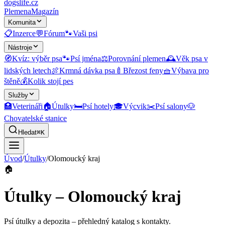
dogslife
.cz
Plemena
Magazín
Komunita
📋
Inzerce
💬
Fórum
🐾
Vaši psi
Nástroje
🧭
Kvíz: výběr psa
🐾
Psí jména
⚖️
Porovnání plemen
🕰️
Věk psa v
lidských letech
🍖
Krmná dávka psa
🍼
Březost feny
🧺
Výbava pro
štěně
💰
Kolik stojí pes
Služby
🏥
Veterináři
🏠
Útulky
🛏️
Psí hotely
🎓
Výcvik
✂️
Psí salony
🐶
Chovatelské stanice
Hledat
⌘K
Úvod
/
Útulky
/
Olomoucký kraj
🏠
Útulky – Olomoucký kraj
Psí útulky a depozita
– přehledný katalog s kontakty.