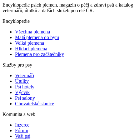
Encyklopedie psích plemen, magazín o péči a zdraví psů a katalog
veterinářů, útulků a dalších služeb po celé ČR.
Encyklopedie
Všechna plemena
Malá plemena do bytu
Velká plemena
Hlídací plemena
Plemena pro začátečníky
Služby pro psy
Veterináři
Útulky
Psí hotely
Výcvik
Psí salony
Chovatelské stanice
Komunita a web
Inzerce
Fórum
Vaši psi