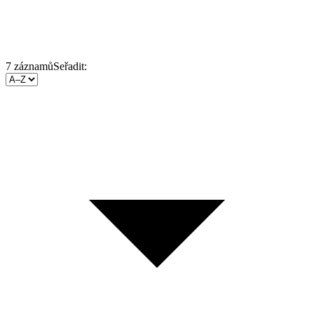
7
záznamů
Seřadit: