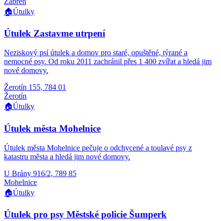
Zábřeh
🏠
Útulky
Útulek Zastavme utrpení
Neziskový psí útulek a domov pro staré, opuštěné, týrané a
nemocné psy. Od roku 2011 zachránil přes 1 400 zvířat a hledá jim
nové domovy.
Žerotín 155, 784 01
Žerotín
🏠
Útulky
Útulek města Mohelnice
Útulek města Mohelnice pečuje o odchycené a toulavé psy z
katastru města a hledá jim nové domovy.
U Brány 916/2, 789 85
Mohelnice
🏠
Útulky
Útulek pro psy Městské policie Šumperk