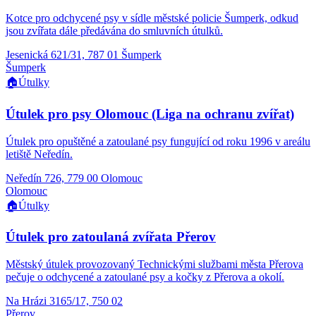
Kotce pro odchycené psy v sídle městské policie Šumperk, odkud
jsou zvířata dále předávána do smluvních útulků.
Jesenická 621/31, 787 01 Šumperk
Šumperk
🏠
Útulky
Útulek pro psy Olomouc (Liga na ochranu zvířat)
Útulek pro opuštěné a zatoulané psy fungující od roku 1996 v areálu
letiště Neředín.
Neředín 726, 779 00 Olomouc
Olomouc
🏠
Útulky
Útulek pro zatoulaná zvířata Přerov
Městský útulek provozovaný Technickými službami města Přerova
pečuje o odchycené a zatoulané psy a kočky z Přerova a okolí.
Na Hrázi 3165/17, 750 02
Přerov