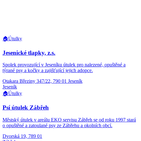
🏠
Útulky
Jesenické tlapky, z.s.
Spolek provozující v Jeseníku útulek pro nalezené, opuštěné a
týrané psy a kočky a zajišťující jejich adopce.
Otakara Březiny 347/22, 790 01 Jeseník
Jeseník
🏠
Útulky
Psí útulek Zábřeh
Městský útulek v areálu EKO servisu Zábřeh se od roku 1997 stará
o opuštěné a zatoulané psy ze Zábřehu a okolních obcí.
Dvorská 19, 789 01