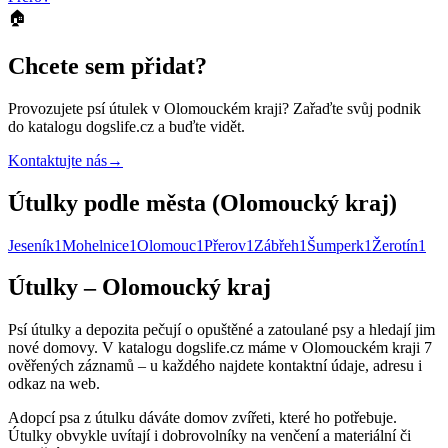
🏠
Chcete sem přidat?
Provozujete
psí útulek
v Olomouckém kraji
? Zařaďte svůj podnik
do katalogu dogslife.cz a buďte vidět.
Kontaktujte nás
→
Útulky podle města (Olomoucký kraj)
Jeseník
1
Mohelnice
1
Olomouc
1
Přerov
1
Zábřeh
1
Šumperk
1
Žerotín
1
Útulky – Olomoucký kraj
Psí útulky a depozita pečují o opuštěné a zatoulané psy a hledají jim
nové domovy. V katalogu dogslife.cz máme v Olomouckém kraji 7
ověřených záznamů – u každého najdete kontaktní údaje, adresu i
odkaz na web.
Adopcí psa z útulku dáváte domov zvířeti, které ho potřebuje.
Útulky obvykle uvítají i dobrovolníky na venčení a materiální či