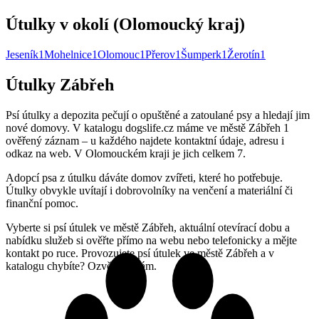
Útulky v okolí (Olomoucký kraj)
Jeseník
1
Mohelnice
1
Olomouc
1
Přerov
1
Šumperk
1
Žerotín
1
Útulky Zábřeh
Psí útulky a depozita pečují o opuštěné a zatoulané psy a hledají jim
nové domovy. V katalogu dogslife.cz máme ve městě Zábřeh 1
ověřený záznam – u každého najdete kontaktní údaje, adresu i
odkaz na web. V Olomouckém kraji je jich celkem 7.
Adopcí psa z útulku dáváte domov zvířeti, které ho potřebuje.
Útulky obvykle uvítají i dobrovolníky na venčení a materiální či
finanční pomoc.
Vyberte si psí útulek ve městě Zábřeh, aktuální otevírací dobu a
nabídku služeb si ověřte přímo na webu nebo telefonicky a mějte
kontakt po ruce. Provozujete psí útulek ve městě Zábřeh a v
katalogu chybíte? Ozvěte se nám.