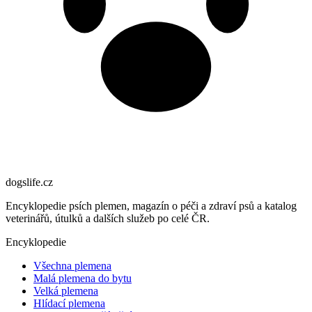
dogslife
.cz
Encyklopedie psích plemen, magazín o péči a zdraví psů a katalog
veterinářů, útulků a dalších služeb po celé ČR.
Encyklopedie
Všechna plemena
Malá plemena do bytu
Velká plemena
Hlídací plemena