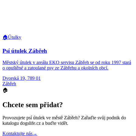
🏠
Útulky
Psí útulek Zábřeh
Městský útulek v areálu EKO servisu Zábřeh se od roku 1997 stará
o opuštěné a zatoulané psy ze Zábřehu a okolních obcí.
Dvorská 19, 789 01
Zábřeh
🏠
Chcete sem přidat?
Provozujete
psí útulek
ve městě Zábřeh
? Zařaďte svůj podnik do
katalogu dogslife.cz a buďte vidět.
Kontaktujte nás
→