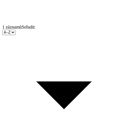
1
záznamů
Seřadit: