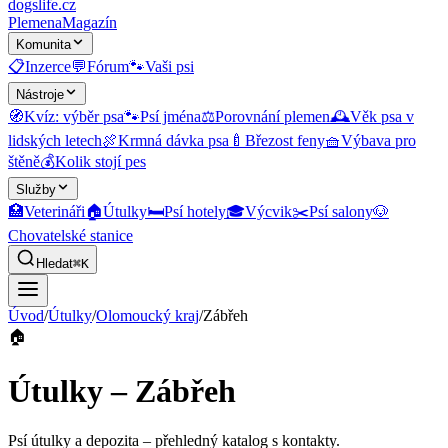
dogslife
.cz
Plemena
Magazín
Komunita
📋
Inzerce
💬
Fórum
🐾
Vaši psi
Nástroje
🧭
Kvíz: výběr psa
🐾
Psí jména
⚖️
Porovnání plemen
🕰️
Věk psa v
lidských letech
🍖
Krmná dávka psa
🍼
Březost feny
🧺
Výbava pro
štěně
💰
Kolik stojí pes
Služby
🏥
Veterináři
🏠
Útulky
🛏️
Psí hotely
🎓
Výcvik
✂️
Psí salony
🐶
Chovatelské stanice
Hledat
⌘K
Úvod
/
Útulky
/
Olomoucký kraj
/
Zábřeh
🏠
Útulky – Zábřeh
Psí útulky a depozita
– přehledný katalog s kontakty.