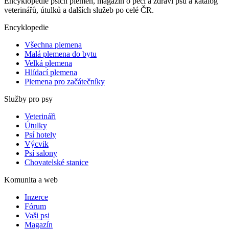
Encyklopedie psích plemen, magazín o péči a zdraví psů a katalog
veterinářů, útulků a dalších služeb po celé ČR.
Encyklopedie
Všechna plemena
Malá plemena do bytu
Velká plemena
Hlídací plemena
Plemena pro začátečníky
Služby pro psy
Veterináři
Útulky
Psí hotely
Výcvik
Psí salony
Chovatelské stanice
Komunita a web
Inzerce
Fórum
Vaši psi
Magazín