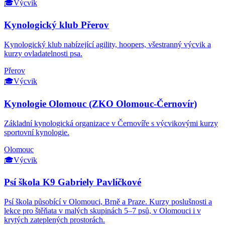
🎓
Výcvik
Kynologický klub Přerov
Kynologický klub nabízející agility, hoopers, všestranný výcvik a
kurzy ovladatelnosti psa.
Přerov
🎓
Výcvik
Kynologie Olomouc (ZKO Olomouc-Černovír)
Základní kynologická organizace v Černovíře s výcvikovými kurzy
sportovní kynologie.
Olomouc
🎓
Výcvik
Psí škola K9 Gabriely Pavlíčkové
Psí škola působící v Olomouci, Brně a Praze. Kurzy poslušnosti a
lekce pro štěňata v malých skupinách 5–7 psů, v Olomouci i v
krytých zateplených prostorách.