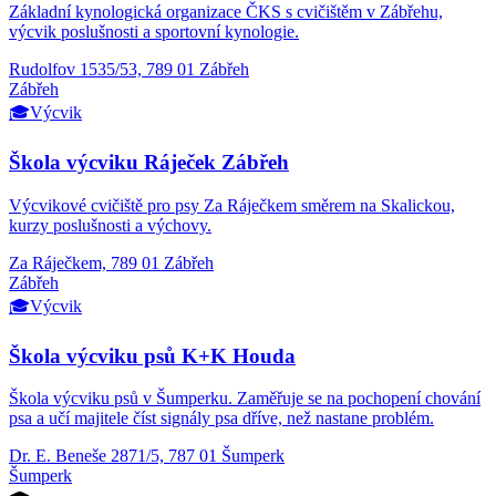
Základní kynologická organizace ČKS s cvičištěm v Zábřehu,
výcvik poslušnosti a sportovní kynologie.
Rudolfov 1535/53, 789 01 Zábřeh
Zábřeh
🎓
Výcvik
Škola výcviku Ráječek Zábřeh
Výcvikové cvičiště pro psy Za Ráječkem směrem na Skalickou,
kurzy poslušnosti a výchovy.
Za Ráječkem, 789 01 Zábřeh
Zábřeh
🎓
Výcvik
Škola výcviku psů K+K Houda
Škola výcviku psů v Šumperku. Zaměřuje se na pochopení chování
psa a učí majitele číst signály psa dříve, než nastane problém.
Dr. E. Beneše 2871/5, 787 01 Šumperk
Šumperk