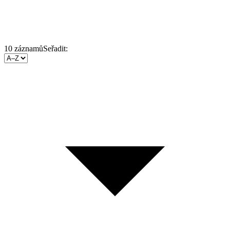
10
záznamů
Seřadit: