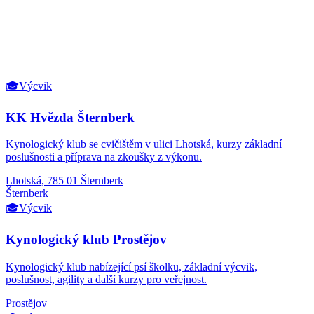
🎓
Výcvik
KK Hvězda Šternberk
Kynologický klub se cvičištěm v ulici Lhotská, kurzy základní
poslušnosti a příprava na zkoušky z výkonu.
Lhotská, 785 01 Šternberk
Šternberk
🎓
Výcvik
Kynologický klub Prostějov
Kynologický klub nabízející psí školku, základní výcvik,
poslušnost, agility a další kurzy pro veřejnost.
Prostějov