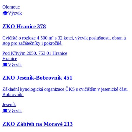
Olomouc
🎓
Výcvik
ZKO Hranice 378
Cvičiště o rozloze 4 500 m² s 32 kotci, výcvik poslušnosti, obran a
stop pro začátečníky i pokročilé.
Pod Křivým 2050, 753 01 Hranice
Hranice
🎓
Výcvik
ZKO Jeseník-Bobrovník 451
Základní kynologická organizace ČKS s cvičištěm v jesenické části
Bobrovník.
Jeseník
🎓
Výcvik
ZKO Zábřeh na Moravě 213