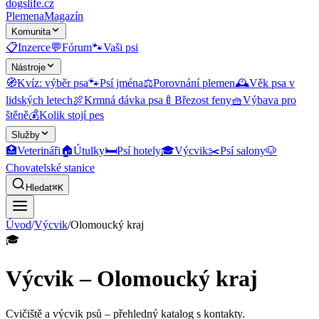
dogslife
.cz
Plemena
Magazín
Komunita
📋
Inzerce
💬
Fórum
🐾
Vaši psi
Nástroje
🧭
Kvíz: výběr psa
🐾
Psí jména
⚖️
Porovnání plemen
🕰️
Věk psa v
lidských letech
🍖
Krmná dávka psa
🍼
Březost feny
🧺
Výbava pro
štěně
💰
Kolik stojí pes
Služby
🏥
Veterináři
🏠
Útulky
🛏️
Psí hotely
🎓
Výcvik
✂️
Psí salony
🐶
Chovatelské stanice
Hledat
⌘K
Úvod
/
Výcvik
/
Olomoucký kraj
🎓
Výcvik – Olomoucký kraj
Cvičiště a výcvik psů
– přehledný katalog s kontakty.