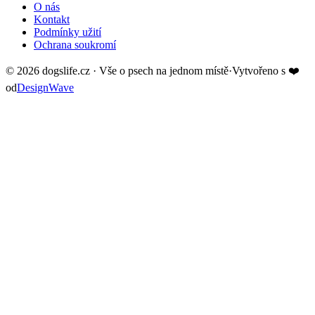
O nás
Kontakt
Podmínky užití
Ochrana soukromí
©
2026
dogslife.cz · Vše o psech na jednom místě
·
Vytvořeno s
❤️
od
DesignWave