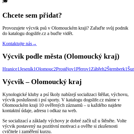
🎓
Chcete sem přidat?
Provozujete
výcvik psů
v Olomouckém kraji
? Zařaďte svůj podnik
do katalogu dogslife.cz a buďte vidět.
Kontaktujte nás
→
Výcvik podle města (Olomoucký kraj)
Hranice
1
Jeseník
1
Olomouc
2
Prostějov
1
Přerov
1
Zábřeh
2
Šternberk
1
Šu
Výcvik – Olomoucký kraj
Kynologické kluby a psí školy nabízejí socializaci štěňat, výchovu,
výcvik poslušnosti i psí sporty. V katalogu dogslife.cz máme v
Olomouckém kraji 10 ověřených záznamů – u každého najdete
kontaktní údaje, adresu i odkaz na web.
Se socializací a základy výchovy je dobré začít už u štěněte. Volte
výcvik postavený na pozitivní motivaci a ověřte si zkušenosti
cvičitele i zaměření kurzu.