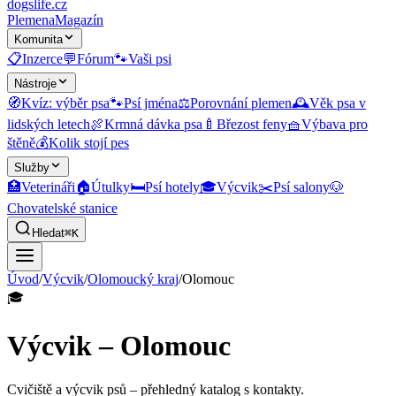
dogslife
.cz
Plemena
Magazín
Komunita
📋
Inzerce
💬
Fórum
🐾
Vaši psi
Nástroje
🧭
Kvíz: výběr psa
🐾
Psí jména
⚖️
Porovnání plemen
🕰️
Věk psa v
lidských letech
🍖
Krmná dávka psa
🍼
Březost feny
🧺
Výbava pro
štěně
💰
Kolik stojí pes
Služby
🏥
Veterináři
🏠
Útulky
🛏️
Psí hotely
🎓
Výcvik
✂️
Psí salony
🐶
Chovatelské stanice
Hledat
⌘K
Úvod
/
Výcvik
/
Olomoucký kraj
/
Olomouc
🎓
Výcvik – Olomouc
Cvičiště a výcvik psů
– přehledný katalog s kontakty.