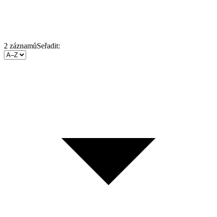
2
záznamů
Seřadit: