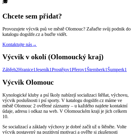
🎓
Chcete sem přidat?
Provozujete
výcvik psů
ve městě Olomouc
? Zařaďte svůj podnik do
katalogu dogslife.cz a buďte vidět.
Kontaktujte nás
→
Výcvik v okolí (Olomoucký kraj)
Zábřeh
2
Hranice
1
Jeseník
1
Prostějov
1
Přerov
1
Šternberk
1
Šumperk
1
Výcvik Olomouc
Kynologické kluby a psí školy nabízejí socializaci štěňat, výchovu,
výcvik poslušnosti i psí sporty. V katalogu dogslife.cz máme ve
městě Olomouc 2 ověřené záznamy – u každého najdete kontaktní
údaje, adresu i odkaz na web. V Olomouckém kraji je jich celkem
10.
Se socializací a základy výchovy je dobré začít už u štěněte. Volte
výcvik postavený na pozitivní motivaci a ověřte si zkušenosti