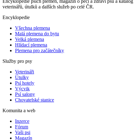
Encyklopedie psích plemen, magazín o péči a zdraví psů a katalog
veterinářů, útulků a dalších služeb po celé ČR.
Encyklopedie
Všechna plemena
Malá plemena do bytu
Velká plemena
Hlídací plemena
Plemena pro začátečníky
Služby pro psy
Veterináři
Útulky
Psí hotely
Výcvik
Psí salony
Chovatelské stanice
Komunita a web
Inzerce
Fórum
Vaši psi
Magazín