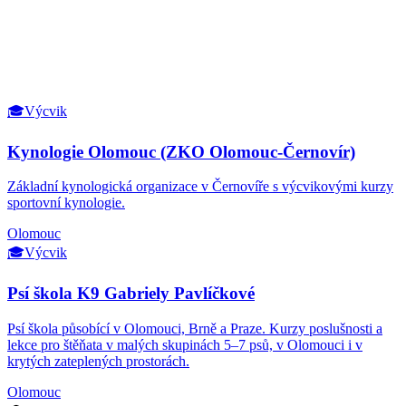
🎓
Výcvik
Kynologie Olomouc (ZKO Olomouc-Černovír)
Základní kynologická organizace v Černovíře s výcvikovými kurzy
sportovní kynologie.
Olomouc
🎓
Výcvik
Psí škola K9 Gabriely Pavlíčkové
Psí škola působící v Olomouci, Brně a Praze. Kurzy poslušnosti a
lekce pro štěňata v malých skupinách 5–7 psů, v Olomouci i v
krytých zateplených prostorách.
Olomouc