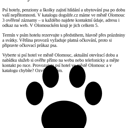
Psí hotely, penziony a školky zajistí hlídání a ubytování psa po dobu
vaší nepřítomnosti. V katalogu dogslife.cz máme ve městě Olomouc
3 ověřené záznamy – u každého najdete kontaktní údaje, adresu i
odkaz na web. V Olomouckém kraji je jich celkem 5.
Termín v psím hotelu rezervujte s předstihem, hlavně přes prázdniny
a svátky. Většina provozů vyžaduje platná očkování, proto si
připravte očkovací průkaz psa.
Vyberte si psí hotel ve městě Olomouc, aktuální otevírací dobu a
nabídku služeb si ověřte přímo na webu nebo telefonicky a mějte
kontakt po ruce. Provozujete psí hotel ve městě Olomouc a v
katalogu chybíte? Ozvěte se nám.