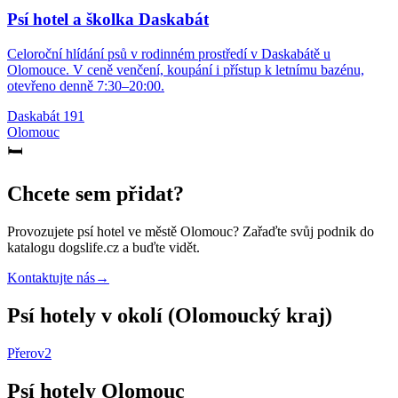
Psí hotel a školka Daskabát
Celoroční hlídání psů v rodinném prostředí v Daskabátě u
Olomouce. V ceně venčení, koupání i přístup k letnímu bazénu,
otevřeno denně 7:30–20:00.
Daskabát 191
Olomouc
🛏️
Chcete sem přidat?
Provozujete
psí hotel
ve městě Olomouc
? Zařaďte svůj podnik do
katalogu dogslife.cz a buďte vidět.
Kontaktujte nás
→
Psí hotely v okolí (Olomoucký kraj)
Přerov
2
Psí hotely Olomouc