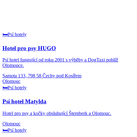
🛏️
Psí hotely
Hotel pro psy HUGO
Psí hotel fungující od roku 2001 s výběhy a DogTaxi poblíž
Olomouce.
Samota 133, 798 58 Čechy pod Kosířem
Olomouc
🛏️
Psí hotely
Psí hotel Matylda
Hotel pro psy a kočky obsluhující Šternberk a Olomouc.
Olomouc
🛏️
Psí hotely