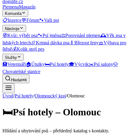
dogslife
.cz
Plemena
Magazín
Komunita
📋
Inzerce
💬
Fórum
🐾
Vaši psi
Nástroje
🧭
Kvíz: výběr psa
🐾
Psí jména
⚖️
Porovnání plemen
🕰️
Věk psa v
lidských letech
🍖
Krmná dávka psa
🍼
Březost feny
🧺
Výbava pro
štěně
💰
Kolik stojí pes
Služby
🏥
Veterináři
🏠
Útulky
🛏️
Psí hotely
🎓
Výcvik
✂️
Psí salony
🐶
Chovatelské stanice
Hledat
⌘K
Úvod
/
Psí hotely
/
Olomoucký kraj
/
Olomouc
🛏️
Psí hotely – Olomouc
Hlídání a ubytování psů
– přehledný katalog s kontakty.