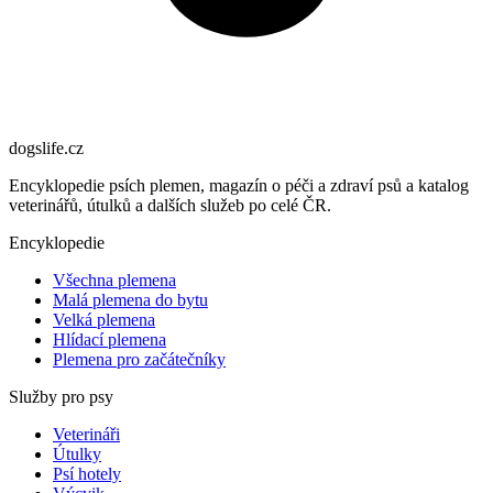
dogslife
.cz
Encyklopedie psích plemen, magazín o péči a zdraví psů a katalog
veterinářů, útulků a dalších služeb po celé ČR.
Encyklopedie
Všechna plemena
Malá plemena do bytu
Velká plemena
Hlídací plemena
Plemena pro začátečníky
Služby pro psy
Veterináři
Útulky
Psí hotely