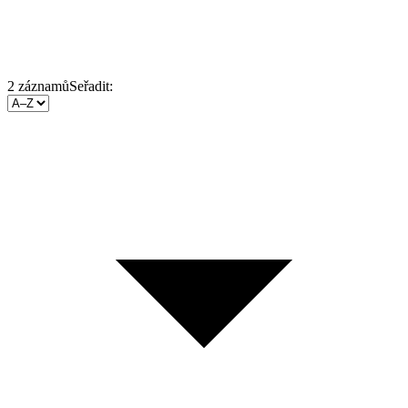
2
záznamů
Seřadit: