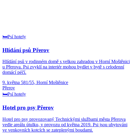
🛏️
Psí hotely
Hlídání psů Přerov
Hlídání psů v rodinném domě s velkou zahradou v Horní Moštěnici
u Přerova. Psi zvyklí na interiér mohou bydlet v bytě s celodenní
domácí péčí.
9. května 581/55, Horní Moštěnice
Přerov
🛏️
Psí hotely
Hotel pro psy Přerov
Hotel pro psy provozovaný Technickými službami města Přerova
vedle areálu útulku, v provozu od května 2019. Psi jsou ubytováni
ve venkovních kotcích se zateplenými boudami.