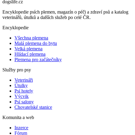
dogslife
.cz
Encyklopedie psích plemen, magazín o péči a zdraví psů a katalog
veterinářů, útulků a dalších služeb po celé ČR.
Encyklopedie
Všechna plemena
Malá plemena do bytu
Velká plemena
Hlídací plemena
Plemena pro začátečníky
Služby pro psy
Veterináři
Útulky
Psí hotely
Výcvik
Psí salony
Chovatelské stanice
Komunita a web
Inzerce
Fórum