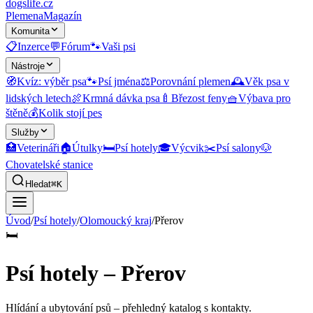
dogslife
.cz
Plemena
Magazín
Komunita
📋
Inzerce
💬
Fórum
🐾
Vaši psi
Nástroje
🧭
Kvíz: výběr psa
🐾
Psí jména
⚖️
Porovnání plemen
🕰️
Věk psa v
lidských letech
🍖
Krmná dávka psa
🍼
Březost feny
🧺
Výbava pro
štěně
💰
Kolik stojí pes
Služby
🏥
Veterináři
🏠
Útulky
🛏️
Psí hotely
🎓
Výcvik
✂️
Psí salony
🐶
Chovatelské stanice
Hledat
⌘K
Úvod
/
Psí hotely
/
Olomoucký kraj
/
Přerov
🛏️
Psí hotely – Přerov
Hlídání a ubytování psů
– přehledný katalog s kontakty.