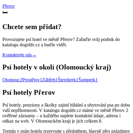
Přerov
🛏️
Chcete sem přidat?
Provozujete
psí hotel
ve městě Přerov
? Zařaďte svůj podnik do
katalogu dogslife.cz a buďte vidět.
Kontaktujte nás
→
Psí hotely v okolí (Olomoucký kraj)
Olomouc
2
Prostějov
1
Zábřeh
1
Šternberk
1
Šumperk
1
Psí hotely Přerov
Psí hotely, penziony a školky zajistí hlídání a ubytování psa po dobu
vaší nepřítomnosti. V katalogu dogslife.cz máme ve městě Přerov 2
ověřené záznamy – u každého najdete kontaktní údaje, adresu i
odkaz na web. V Olomouckém kraji je jich celkem 8.
Termín v psím hotelu rezervujte s předstihem, hlavně přes prázdniny