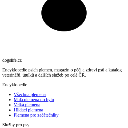
dogslife
.cz
Encyklopedie psích plemen, magazín o péči a zdraví psů a katalog
veterinářů, útulků a dalších služeb po celé ČR.
Encyklopedie
Všechna plemena
Malá plemena do bytu
Velká plemena
Hlídací plemena
Plemena pro začátečníky
Služby pro psy