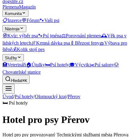
dogslife
.cz
Plemena
Magazín
Komunita
📋
Inzerce
💬
Fórum
🐾
Vaši psi
Nástroje
🧭
Kvíz: výběr psa
🐾
Psí jména
⚖️
Porovnání plemen
🕰️
Věk psa v
lidských letech
🍖
Krmná dávka psa
🍼
Březost feny
🧺
Výbava pro
štěně
💰
Kolik stojí pes
Služby
🏥
Veterináři
🏠
Útulky
🛏️
Psí hotely
🎓
Výcvik
✂️
Psí salony
🐶
Chovatelské stanice
Hledat
⌘K
Úvod
/
Psí hotely
/
Olomoucký kraj
/
Přerov
🛏️
Psí hotely
Hotel pro psy Přerov
Hotel pro psy provozovaný Technickými službami města Přerova