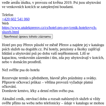
vedle areálu útulku, v provozu od května 2019. Psi jsou ubytováni
ve venkovních kotcích se zateplenými boudami.
Telefon
+420 602 541 060
Web
https://www.utulekprerov.cz/cs/hotel-pro-psy/cenik-hotelovych-
sluzeb.html
Navrhnout úpravu tohoto záznamu
Hotel pro psy Přerov působí ve městě Přerov a najdete jej v katalogu
psích služeb na dogslife.cz. Psí hotely, penziony a školky zajišťují
hlídání a ubytování psů po dobu vaší nepřítomnosti. Liší se
kapacitou, venkovním zázemím i tím, zda psy ubytovávají v kotcích,
nebo v domácím prostředí.
Než svěříte psa do hotelu
Rezervujte termín s předstihem, hlavně přes prázdniny a svátky.
Připravte očkovací průkaz – většina provozů vyžaduje platná
očkování.
Domluvte krmivo, léky a denní režim svého psa.
Aktuální ceník, otevírací dobu a rozsah nabízených služeb si vždy
ověřte přímo na webu nebo telefonicky – údaje v katalogu se mohou