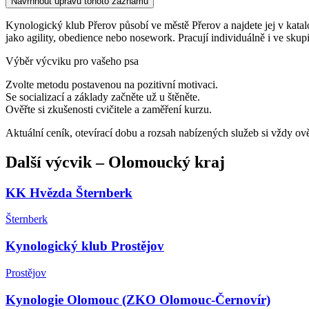
Navrhnout úpravu tohoto záznamu
Kynologický klub Přerov působí ve městě Přerov a najdete jej v katalo
jako agility, obedience nebo nosework. Pracují individuálně i ve skup
Výběr výcviku pro vašeho psa
Zvolte metodu postavenou na pozitivní motivaci.
Se socializací a základy začněte už u štěněte.
Ověřte si zkušenosti cvičitele a zaměření kurzu.
Aktuální ceník, otevírací dobu a rozsah nabízených služeb si vždy ov
Další
výcvik
–
Olomoucký kraj
KK Hvězda Šternberk
Šternberk
Kynologický klub Prostějov
Prostějov
Kynologie Olomouc (ZKO Olomouc-Černovír)