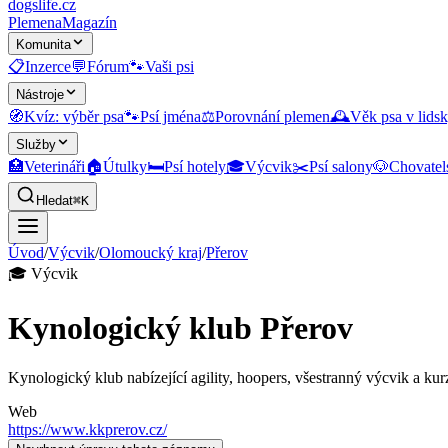
dogslife
.cz
Plemena
Magazín
Komunita
📋
Inzerce
💬
Fórum
🐾
Vaši psi
Nástroje
🧭
Kvíz: výběr psa
🐾
Psí jména
⚖️
Porovnání plemen
🕰️
Věk psa v lidsk
Služby
🏥
Veterináři
🏠
Útulky
🛏️
Psí hotely
🎓
Výcvik
✂️
Psí salony
🐶
Chovatel
Hledat
⌘K
Úvod
/
Výcvik
/
Olomoucký kraj
/
Přerov
🎓
Výcvik
Kynologický klub Přerov
Kynologický klub nabízející agility, hoopers, všestranný výcvik a kurz
Web
https://www.kkprerov.cz/