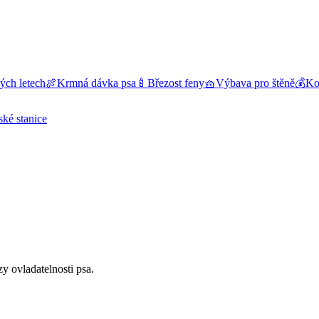
ých letech
🍖
Krmná dávka psa
🍼
Březost feny
🧺
Výbava pro štěně
💰
Kol
ské stanice
y ovladatelnosti psa.