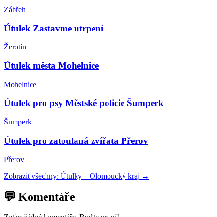
Zábřeh
Útulek Zastavme utrpení
Žerotín
Útulek města Mohelnice
Mohelnice
Útulek pro psy Městské policie Šumperk
Šumperk
Útulek pro zatoulaná zvířata Přerov
Přerov
Zobrazit všechny:
Útulky
–
Olomoucký kraj
→
💬 Komentáře
Zatím žádné komentáře. Buďte první!