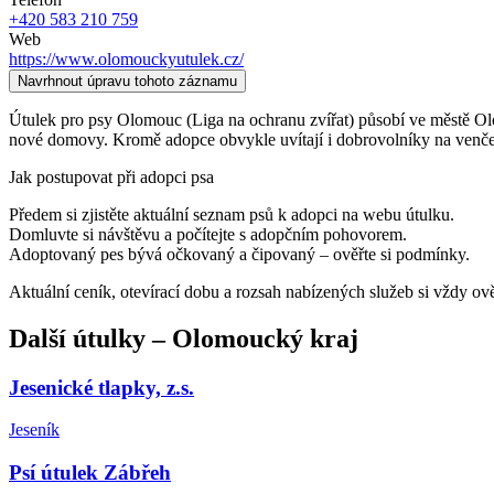
+420 583 210 759
Web
https://www.olomouckyutulek.cz/
Navrhnout úpravu tohoto záznamu
Útulek pro psy Olomouc (Liga na ochranu zvířat) působí ve městě Olomo
nové domovy. Kromě adopce obvykle uvítají i dobrovolníky na venčen
Jak postupovat při adopci psa
Předem si zjistěte aktuální seznam psů k adopci na webu útulku.
Domluvte si návštěvu a počítejte s adopčním pohovorem.
Adoptovaný pes bývá očkovaný a čipovaný – ověřte si podmínky.
Aktuální ceník, otevírací dobu a rozsah nabízených služeb si vždy ov
Další
útulky
–
Olomoucký kraj
Jesenické tlapky, z.s.
Jeseník
Psí útulek Zábřeh