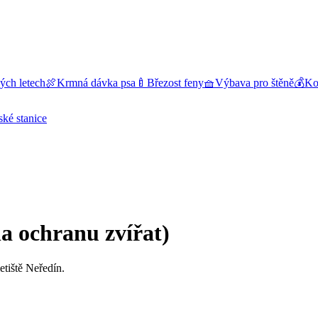
ých letech
🍖
Krmná dávka psa
🍼
Březost feny
🧺
Výbava pro štěně
💰
Kol
ské stanice
a ochranu zvířat)
etiště Neředín.