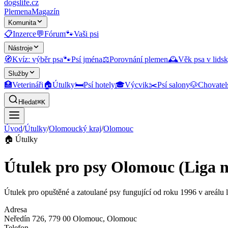
dogslife
.cz
Plemena
Magazín
Komunita
📋
Inzerce
💬
Fórum
🐾
Vaši psi
Nástroje
🧭
Kvíz: výběr psa
🐾
Psí jména
⚖️
Porovnání plemen
🕰️
Věk psa v lidsk
Služby
🏥
Veterináři
🏠
Útulky
🛏️
Psí hotely
🎓
Výcvik
✂️
Psí salony
🐶
Chovatel
Hledat
⌘K
Úvod
/
Útulky
/
Olomoucký kraj
/
Olomouc
🏠
Útulky
Útulek pro psy Olomouc (Liga n
Útulek pro opuštěné a zatoulané psy fungující od roku 1996 v areálu l
Adresa
Neředín 726, 779 00 Olomouc
, Olomouc
Telefon