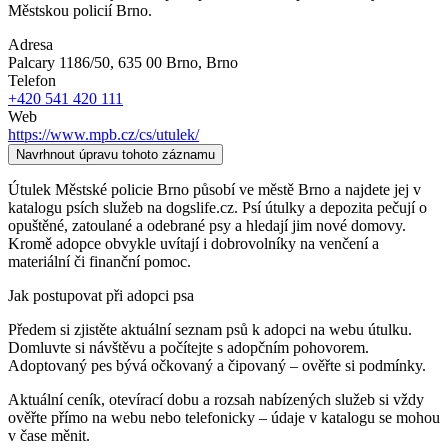
Městskou policií Brno.
Adresa
Palcary 1186/50, 635 00 Brno
, Brno
Telefon
+420 541 420 111
Web
https://www.mpb.cz/cs/utulek/
Navrhnout úpravu tohoto záznamu
Útulek Městské policie Brno působí ve městě Brno a najdete jej v
katalogu psích služeb na dogslife.cz. Psí útulky a depozita pečují o
opuštěné, zatoulané a odebrané psy a hledají jim nové domovy.
Kromě adopce obvykle uvítají i dobrovolníky na venčení a
materiální či finanční pomoc.
Jak postupovat při adopci psa
Předem si zjistěte aktuální seznam psů k adopci na webu útulku.
Domluvte si návštěvu a počítejte s adopčním pohovorem.
Adoptovaný pes bývá očkovaný a čipovaný – ověřte si podmínky.
Aktuální ceník, otevírací dobu a rozsah nabízených služeb si vždy
ověřte přímo na webu nebo telefonicky – údaje v katalogu se mohou
v čase měnit.