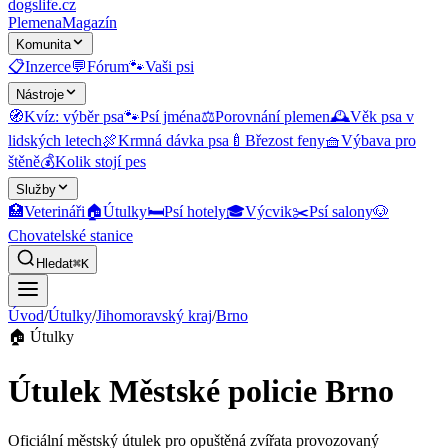
dogslife
.cz
Plemena
Magazín
Komunita
📋
Inzerce
💬
Fórum
🐾
Vaši psi
Nástroje
🧭
Kvíz: výběr psa
🐾
Psí jména
⚖️
Porovnání plemen
🕰️
Věk psa v
lidských letech
🍖
Krmná dávka psa
🍼
Březost feny
🧺
Výbava pro
štěně
💰
Kolik stojí pes
Služby
🏥
Veterináři
🏠
Útulky
🛏️
Psí hotely
🎓
Výcvik
✂️
Psí salony
🐶
Chovatelské stanice
Hledat
⌘K
Úvod
/
Útulky
/
Jihomoravský kraj
/
Brno
🏠
Útulky
Útulek Městské policie Brno
Oficiální městský útulek pro opuštěná zvířata provozovaný