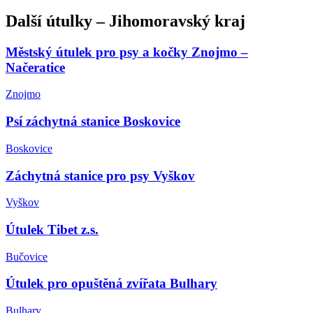
Další
útulky
–
Jihomoravský kraj
Městský útulek pro psy a kočky Znojmo –
Načeratice
Znojmo
Psí záchytná stanice Boskovice
Boskovice
Záchytná stanice pro psy Vyškov
Vyškov
Útulek Tibet z.s.
Bučovice
Útulek pro opuštěná zvířata Bulhary
Bulhary