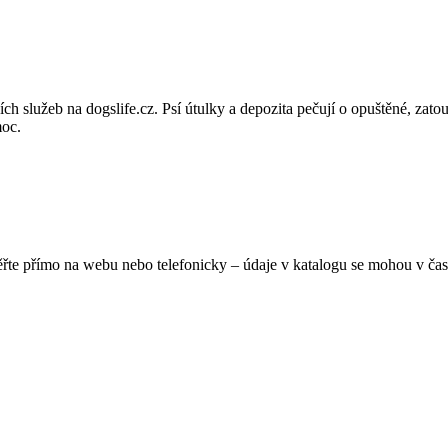
psích služeb na dogslife.cz. Psí útulky a depozita pečují o opuštěné, z
moc.
ěřte přímo na webu nebo telefonicky – údaje v katalogu se mohou v čas