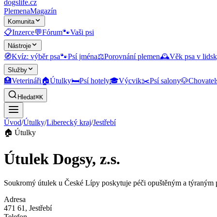
dogslife
.cz
Plemena
Magazín
Komunita
📋
Inzerce
💬
Fórum
🐾
Vaši psi
Nástroje
🧭
Kvíz: výběr psa
🐾
Psí jména
⚖️
Porovnání plemen
🕰️
Věk psa v lidsk
Služby
🏥
Veterináři
🏠
Útulky
🛏️
Psí hotely
🎓
Výcvik
✂️
Psí salony
🐶
Chovatel
Hledat
⌘K
Úvod
/
Útulky
/
Liberecký kraj
/
Jestřebí
🏠
Útulky
Útulek Dogsy, z.s.
Soukromý útulek u České Lípy poskytuje péči opuštěným a týraným p
Adresa
471 61
, Jestřebí
Telefon