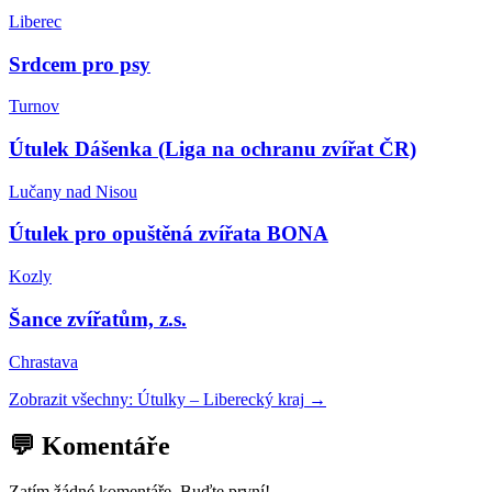
Liberec
Srdcem pro psy
Turnov
Útulek Dášenka (Liga na ochranu zvířat ČR)
Lučany nad Nisou
Útulek pro opuštěná zvířata BONA
Kozly
Šance zvířatům, z.s.
Chrastava
Zobrazit všechny:
Útulky
–
Liberecký kraj
→
💬 Komentáře
Zatím žádné komentáře. Buďte první!