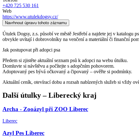
+420 725 530 161
Web
https://www.utulekdogsy.cz/
Navrhnout úpravu tohoto záznamu
Útulek Dogsy, z.s. působí ve městě Jestřebí a najdete jej v katalogu 
obvykle uvítají i dobrovolníky na venčení a materiální či finanční po
Jak postupovat při adopci psa
Předem si zjistěte aktuální seznam psů k adopci na webu útulku.
Domluvte si návštěvu a počítejte s adopčním pohovorem.
Adoptovaný pes bývá očkovaný a čipovaný – ověřte si podmínky.
Aktuální ceník, otevírací dobu a rozsah nabízených služeb si vždy ov
Další
útulky
–
Liberecký kraj
Archa - Zooázyl při ZOO Liberec
Liberec
Azyl Pes Liberec