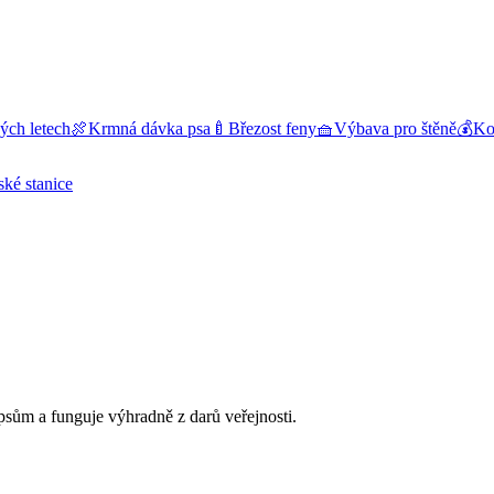
ých letech
🍖
Krmná dávka psa
🍼
Březost feny
🧺
Výbava pro štěně
💰
Kol
ské stanice
sům a funguje výhradně z darů veřejnosti.