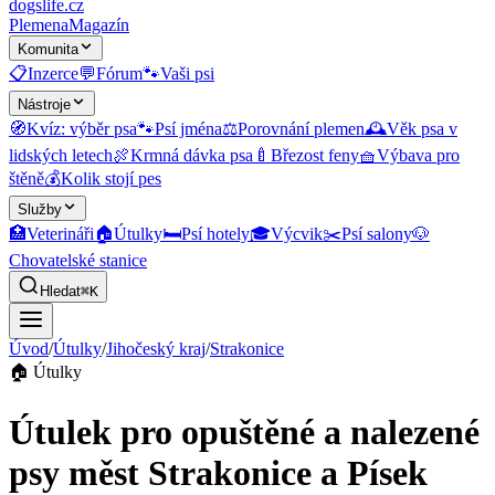
dogslife
.cz
Plemena
Magazín
Komunita
📋
Inzerce
💬
Fórum
🐾
Vaši psi
Nástroje
🧭
Kvíz: výběr psa
🐾
Psí jména
⚖️
Porovnání plemen
🕰️
Věk psa v
lidských letech
🍖
Krmná dávka psa
🍼
Březost feny
🧺
Výbava pro
štěně
💰
Kolik stojí pes
Služby
🏥
Veterináři
🏠
Útulky
🛏️
Psí hotely
🎓
Výcvik
✂️
Psí salony
🐶
Chovatelské stanice
Hledat
⌘K
Úvod
/
Útulky
/
Jihočeský kraj
/
Strakonice
🏠
Útulky
Útulek pro opuštěné a nalezené
psy měst Strakonice a Písek