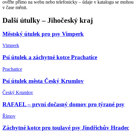
ověřte přímo na webu nebo telefonicky – údaje v katalogu se mohou
v čase měnit.
Další
útulky
–
Jihočeský kraj
Městský útulek pro psy Vimperk
Vimperk
Psí útulek a záchytné kotce Prachatice
Prachatice
Psí útulek města Český Krumlov
Český Krumlov
RAFAEL – první dočasný domov pro týrané psy
Římov
Záchytné kotce pro toulavé psy Jindřichův Hradec