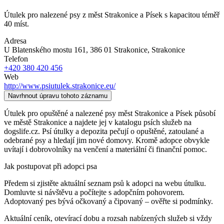
Útulek pro nalezené psy z měst Strakonice a Písek s kapacitou téměř
40 míst.
Adresa
U Blatenského mostu 161, 386 01 Strakonice
, Strakonice
Telefon
+420 380 420 456
Web
http://www.psiutulek.strakonice.eu/
Navrhnout úpravu tohoto záznamu
Útulek pro opuštěné a nalezené psy měst Strakonice a Písek působí
ve městě Strakonice a najdete jej v katalogu psích služeb na
dogslife.cz. Psí útulky a depozita pečují o opuštěné, zatoulané a
odebrané psy a hledají jim nové domovy. Kromě adopce obvykle
uvítají i dobrovolníky na venčení a materiální či finanční pomoc.
Jak postupovat při adopci psa
Předem si zjistěte aktuální seznam psů k adopci na webu útulku.
Domluvte si návštěvu a počítejte s adopčním pohovorem.
Adoptovaný pes bývá očkovaný a čipovaný – ověřte si podmínky.
Aktuální ceník, otevírací dobu a rozsah nabízených služeb si vždy