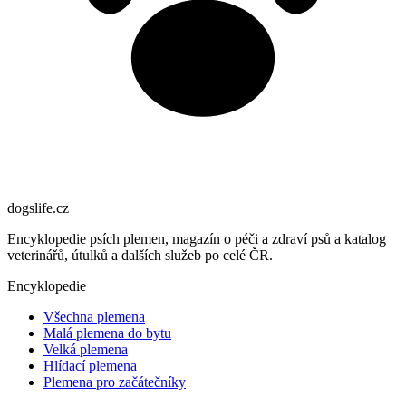
dogslife
.cz
Encyklopedie psích plemen, magazín o péči a zdraví psů a katalog
veterinářů, útulků a dalších služeb po celé ČR.
Encyklopedie
Všechna plemena
Malá plemena do bytu
Velká plemena
Hlídací plemena
Plemena pro začátečníky