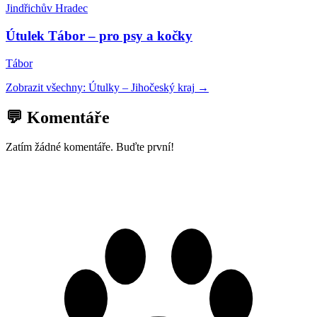
Jindřichův Hradec
Útulek Tábor – pro psy a kočky
Tábor
Zobrazit všechny:
Útulky
–
Jihočeský kraj
→
💬 Komentáře
Zatím žádné komentáře. Buďte první!