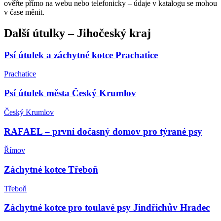
ověřte přímo na webu nebo telefonicky – údaje v katalogu se mohou
v čase měnit.
Další
útulky
–
Jihočeský kraj
Psí útulek a záchytné kotce Prachatice
Prachatice
Psí útulek města Český Krumlov
Český Krumlov
RAFAEL – první dočasný domov pro týrané psy
Římov
Záchytné kotce Třeboň
Třeboň
Záchytné kotce pro toulavé psy Jindřichův Hradec