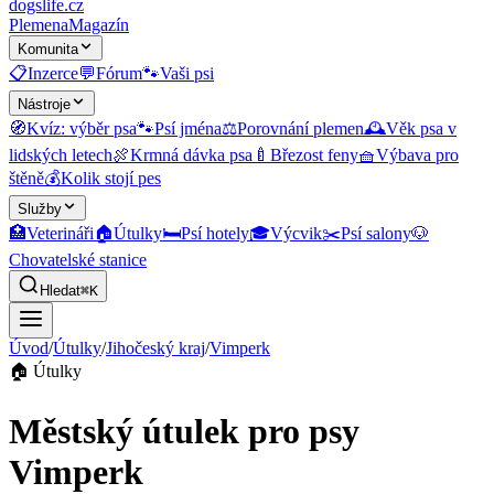
dogslife
.cz
Plemena
Magazín
Komunita
📋
Inzerce
💬
Fórum
🐾
Vaši psi
Nástroje
🧭
Kvíz: výběr psa
🐾
Psí jména
⚖️
Porovnání plemen
🕰️
Věk psa v
lidských letech
🍖
Krmná dávka psa
🍼
Březost feny
🧺
Výbava pro
štěně
💰
Kolik stojí pes
Služby
🏥
Veterináři
🏠
Útulky
🛏️
Psí hotely
🎓
Výcvik
✂️
Psí salony
🐶
Chovatelské stanice
Hledat
⌘K
Úvod
/
Útulky
/
Jihočeský kraj
/
Vimperk
🏠
Útulky
Městský útulek pro psy
Vimperk