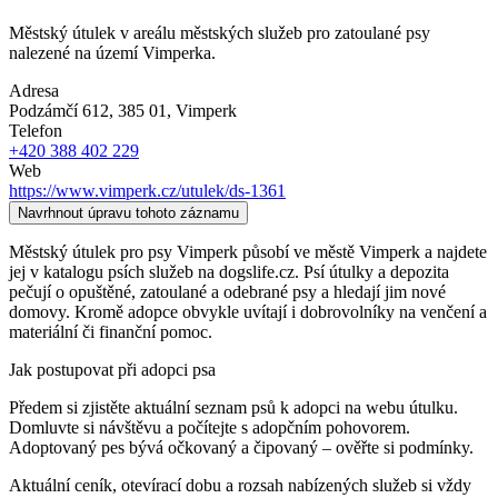
Městský útulek v areálu městských služeb pro zatoulané psy
nalezené na území Vimperka.
Adresa
Podzámčí 612, 385 01
, Vimperk
Telefon
+420 388 402 229
Web
https://www.vimperk.cz/utulek/ds-1361
Navrhnout úpravu tohoto záznamu
Městský útulek pro psy Vimperk působí ve městě Vimperk a najdete
jej v katalogu psích služeb na dogslife.cz. Psí útulky a depozita
pečují o opuštěné, zatoulané a odebrané psy a hledají jim nové
domovy. Kromě adopce obvykle uvítají i dobrovolníky na venčení a
materiální či finanční pomoc.
Jak postupovat při adopci psa
Předem si zjistěte aktuální seznam psů k adopci na webu útulku.
Domluvte si návštěvu a počítejte s adopčním pohovorem.
Adoptovaný pes bývá očkovaný a čipovaný – ověřte si podmínky.
Aktuální ceník, otevírací dobu a rozsah nabízených služeb si vždy