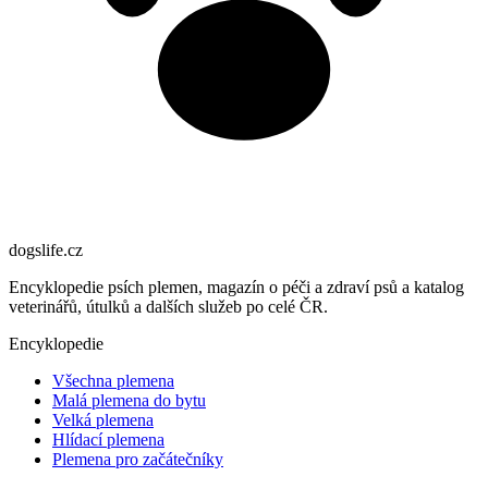
dogslife
.cz
Encyklopedie psích plemen, magazín o péči a zdraví psů a katalog
veterinářů, útulků a dalších služeb po celé ČR.
Encyklopedie
Všechna plemena
Malá plemena do bytu
Velká plemena
Hlídací plemena
Plemena pro začátečníky