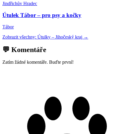
Jindřichův Hradec
Útulek Tábor – pro psy a kočky
Tábor
Zobrazit všechny:
Útulky
–
Jihočeský kraj
→
💬 Komentáře
Zatím žádné komentáře. Buďte první!