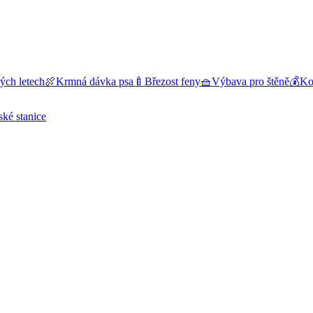
ých letech
🍖
Krmná dávka psa
🍼
Březost feny
🧺
Výbava pro štěně
💰
Kol
ské stanice