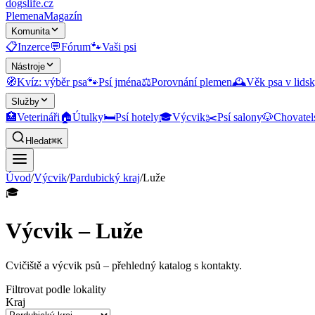
dogslife
.cz
Plemena
Magazín
Komunita
📋
Inzerce
💬
Fórum
🐾
Vaši psi
Nástroje
🧭
Kvíz: výběr psa
🐾
Psí jména
⚖️
Porovnání plemen
🕰️
Věk psa v lidsk
Služby
🏥
Veterináři
🏠
Útulky
🛏️
Psí hotely
🎓
Výcvik
✂️
Psí salony
🐶
Chovatel
Hledat
⌘K
Úvod
/
Výcvik
/
Pardubický kraj
/
Luže
🎓
Výcvik – Luže
Cvičiště a výcvik psů
– přehledný katalog s kontakty.
Filtrovat podle lokality
Kraj