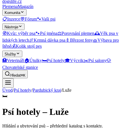
dogslife
.cz
Plemena
Magazín
Komunita
📋
Inzerce
💬
Fórum
🐾
Vaši psi
Nástroje
🧭
Kvíz: výběr psa
🐾
Psí jména
⚖️
Porovnání plemen
🕰️
Věk psa v
lidských letech
🍖
Krmná dávka psa
🍼
Březost feny
🧺
Výbava pro
štěně
💰
Kolik stojí pes
Služby
🏥
Veterináři
🏠
Útulky
🛏️
Psí hotely
🎓
Výcvik
✂️
Psí salony
🐶
Chovatelské stanice
Hledat
⌘K
Úvod
/
Psí hotely
/
Pardubický kraj
/
Luže
🛏️
Psí hotely – Luže
Hlídání a ubytování psů
– přehledný katalog s kontakty.