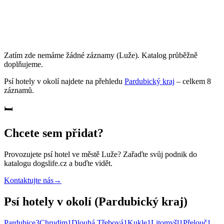
Zatím zde nemáme žádné záznamy
(Luže)
. Katalog průběžně
doplňujeme.
Psí hotely
v okolí najdete na přehledu
Pardubický kraj
– celkem
8
záznamů
.
🛏️
Chcete sem přidat?
Provozujete
psí hotel
ve městě Luže
? Zařaďte svůj podnik do
katalogu dogslife.cz a buďte vidět.
Kontaktujte nás
→
Psí hotely v okolí (Pardubický kraj)
Pardubice
3
Chrudim
1
Dlouhá Třebová
1
Kukle
1
Litomyšl
1
Přelouč
1