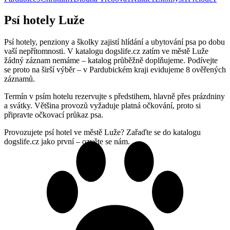
Psí hotely Luže
Psí hotely, penziony a školky zajistí hlídání a ubytování psa po dobu
vaší nepřítomnosti. V katalogu dogslife.cz zatím ve městě Luže
žádný záznam nemáme – katalog průběžně doplňujeme. Podívejte
se proto na širší výběr – v Pardubickém kraji evidujeme 8 ověřených
záznamů.
Termín v psím hotelu rezervujte s předstihem, hlavně přes prázdniny
a svátky. Většina provozů vyžaduje platná očkování, proto si
připravte očkovací průkaz psa.
Provozujete psí hotel ve městě Luže? Zařaďte se do katalogu
dogslife.cz jako první – ozvěte se nám.