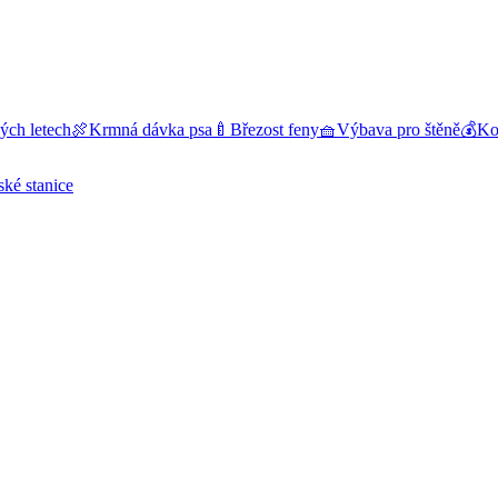
ých letech
🍖
Krmná dávka psa
🍼
Březost feny
🧺
Výbava pro štěně
💰
Kol
ské stanice