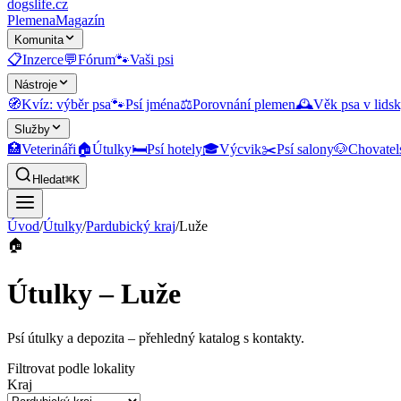
dogslife
.cz
Plemena
Magazín
Komunita
📋
Inzerce
💬
Fórum
🐾
Vaši psi
Nástroje
🧭
Kvíz: výběr psa
🐾
Psí jména
⚖️
Porovnání plemen
🕰️
Věk psa v lidsk
Služby
🏥
Veterináři
🏠
Útulky
🛏️
Psí hotely
🎓
Výcvik
✂️
Psí salony
🐶
Chovatel
Hledat
⌘K
Úvod
/
Útulky
/
Pardubický kraj
/
Luže
🏠
Útulky – Luže
Psí útulky a depozita
– přehledný katalog s kontakty.
Filtrovat podle lokality
Kraj