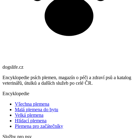
dogslife
.cz
Encyklopedie psích plemen, magazín o péči a zdraví psů a katalog
veterinářů, útulků a dalších služeb po celé ČR.
Encyklopedie
Všechna plemena
Malá plemena do bytu
Velká plemena
Hlídací plemena
Plemena pro začátečníky
Služby pro psy