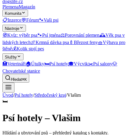
dogslife
.cz
Plemena
Magazín
Komunita
📋
Inzerce
💬
Fórum
🐾
Vaši psi
Nástroje
🧭
Kvíz: výběr psa
🐾
Psí jména
⚖️
Porovnání plemen
🕰️
Věk psa v
lidských letech
🍖
Krmná dávka psa
🍼
Březost feny
🧺
Výbava pro
štěně
💰
Kolik stojí pes
Služby
🏥
Veterináři
🏠
Útulky
🛏️
Psí hotely
🎓
Výcvik
✂️
Psí salony
🐶
Chovatelské stanice
Hledat
⌘K
Úvod
/
Psí hotely
/
Středočeský kraj
/
Vlašim
🛏️
Psí hotely – Vlašim
Hlídání a ubytování psů
– přehledný katalog s kontakty.