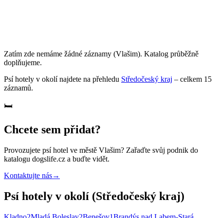
Zatím zde nemáme žádné záznamy
(Vlašim)
. Katalog průběžně
doplňujeme.
Psí hotely
v okolí najdete na přehledu
Středočeský kraj
– celkem
15
záznamů
.
🛏️
Chcete sem přidat?
Provozujete
psí hotel
ve městě Vlašim
? Zařaďte svůj podnik do
katalogu dogslife.cz a buďte vidět.
Kontaktujte nás
→
Psí hotely v okolí (Středočeský kraj)
Kladno
2
Mladá Boleslav
2
Benešov
1
Brandýs nad Labem-Stará