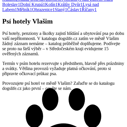
Boleslav
1
Dolní Krupá
1
Kolín
1
Králův Dvůr
1
Lysá nad
Labem
1
Mělník
1
Ohrazenice
1
Slaný
1
Čáslav
1
Říčany
1
Psí hotely Vlašim
Psí hotely, penziony a školky zajistí hlídání a ubytování psa po dobu
vaší nepřítomnosti. V katalogu dogslife.cz zatím ve městě Vlašim
žádný záznam nemáme – katalog průběžně doplňujeme. Podívejte
se proto na širší výběr – v Středočeském kraji evidujeme 15
ověřených záznamů.
Termín v psím hotelu rezervujte s předstihem, hlavně přes prázdniny
a svátky. Většina provozů vyžaduje platná očkování, proto si
připravte očkovací průkaz psa.
Provozujete psí hotel ve městě Vlašim? Zařaďte se do katalogu
dogslife.cz jako první – ozvěte se nám.