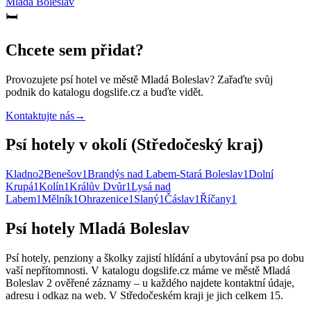
Mladá Boleslav
🛏️
Chcete sem přidat?
Provozujete
psí hotel
ve městě Mladá Boleslav
? Zařaďte svůj
podnik do katalogu dogslife.cz a buďte vidět.
Kontaktujte nás
→
Psí hotely v okolí (Středočeský kraj)
Kladno
2
Benešov
1
Brandýs nad Labem-Stará Boleslav
1
Dolní
Krupá
1
Kolín
1
Králův Dvůr
1
Lysá nad
Labem
1
Mělník
1
Ohrazenice
1
Slaný
1
Čáslav
1
Říčany
1
Psí hotely Mladá Boleslav
Psí hotely, penziony a školky zajistí hlídání a ubytování psa po dobu
vaší nepřítomnosti. V katalogu dogslife.cz máme ve městě Mladá
Boleslav 2 ověřené záznamy – u každého najdete kontaktní údaje,
adresu i odkaz na web. V Středočeském kraji je jich celkem 15.