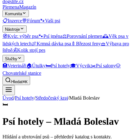
dogslife
.cz
Plemena
Magazín
Komunita
📋
Inzerce
💬
Fórum
🐾
Vaši psi
Nástroje
🧭
Kvíz: výběr psa
🐾
Psí jména
⚖️
Porovnání plemen
🕰️
Věk psa v
lidských letech
🍖
Krmná dávka psa
🍼
Březost feny
🧺
Výbava pro
štěně
💰
Kolik stojí pes
Služby
🏥
Veterináři
🏠
Útulky
🛏️
Psí hotely
🎓
Výcvik
✂️
Psí salony
🐶
Chovatelské stanice
Hledat
⌘K
Úvod
/
Psí hotely
/
Středočeský kraj
/
Mladá Boleslav
🛏️
Psí hotely – Mladá Boleslav
Hlídání a ubytování psů
– přehledný katalog s kontakty.