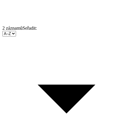
2
záznamů
Seřadit: