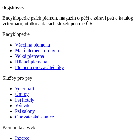
dogslife
.cz
Encyklopedie psích plemen, magazín o péči a zdraví psů a katalog
veterinářů, útulků a dalších služeb po celé ČR.
Encyklopedie
Všechna plemena
Malá plemena do bytu
Velká plemena
Hlídací plemena
Plemena pro začátečníky
Služby pro psy
Veterináři
Útulky
Psí hotely
Výcvik
Psí salony
Chovatelské stanice
Komunita a web
Inzerce