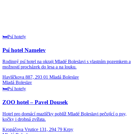
🛏️
Psí hotely
Psí hotel Namelev
Rodinný psí hotel na okraji Mladé Boleslavi s vlastním pozemkem a
možností procházek do lesa a na louku.
Havlíčkova 887, 293 01 Mladá Boleslav
Mladá Boleslav
🛏️
Psí hotely
ZOO hotel – Pavel Dousek
Hotel pro domácí mazlíčky poblíž Mladé Boleslavi pečující o psy,
kočky i drobná zvířata.
Kropáčova Vrutice 131, 294 79 Krpy