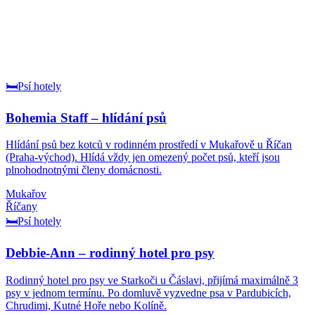
🛏️
Psí hotely
Bohemia Staff – hlídání psů
Hlídání psů bez kotců v rodinném prostředí v Mukařově u Říčan
(Praha-východ). Hlídá vždy jen omezený počet psů, kteří jsou
plnohodnotnými členy domácnosti.
Mukařov
Říčany
🛏️
Psí hotely
Debbie-Ann – rodinný hotel pro psy
Rodinný hotel pro psy ve Starkoči u Čáslavi, přijímá maximálně 3
psy v jednom termínu. Po domluvě vyzvedne psa v Pardubicích,
Chrudimi, Kutné Hoře nebo Kolíně.