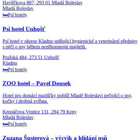
Havlíčkova 887, 293 01 Mladá Boleslav
Mladá Boleslav
🛏️
Psí hotely
Psí hotel Unhošť
Psí hotel v okrese Kladno splňující hygienické a veterinární předpisy
s péčí o psy během nepřítomnosti majitelů.
Pražská 484, 273 51 Unhošť
Kladno
🛏️
Psí hotely
ZOO hotel – Pavel Dousek
Hotel pro domácí mazlíčky poblíž Mladé Boleslavi pečující o psy,
kočky i drobná zvířata.
Kropáčova Vrutice 131, 294 79 Krpy
Mladá Boleslav
🛏️
Psí hotely
Zuzana Šusterová – výcvik a hlídání psů