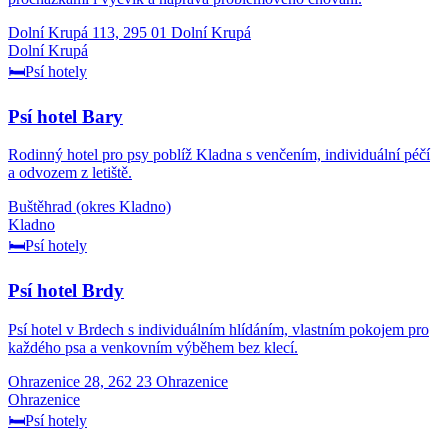
Dolní Krupá 113, 295 01 Dolní Krupá
Dolní Krupá
🛏️
Psí hotely
Psí hotel Bary
Rodinný hotel pro psy poblíž Kladna s venčením, individuální péčí
a odvozem z letiště.
Buštěhrad (okres Kladno)
Kladno
🛏️
Psí hotely
Psí hotel Brdy
Psí hotel v Brdech s individuálním hlídáním, vlastním pokojem pro
každého psa a venkovním výběhem bez klecí.
Ohrazenice 28, 262 23 Ohrazenice
Ohrazenice
🛏️
Psí hotely