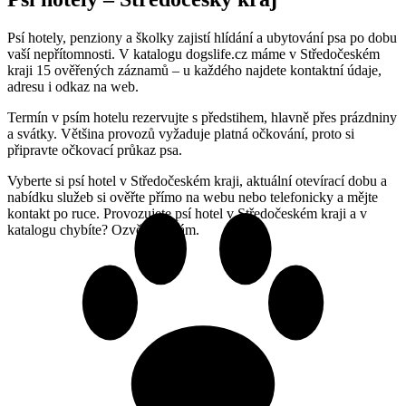
Psí hotely, penziony a školky zajistí hlídání a ubytování psa po dobu
vaší nepřítomnosti. V katalogu dogslife.cz máme v Středočeském
kraji 15 ověřených záznamů – u každého najdete kontaktní údaje,
adresu i odkaz na web.
Termín v psím hotelu rezervujte s předstihem, hlavně přes prázdniny
a svátky. Většina provozů vyžaduje platná očkování, proto si
připravte očkovací průkaz psa.
Vyberte si psí hotel v Středočeském kraji, aktuální otevírací dobu a
nabídku služeb si ověřte přímo na webu nebo telefonicky a mějte
kontakt po ruce. Provozujete psí hotel v Středočeském kraji a v
katalogu chybíte? Ozvěte se nám.