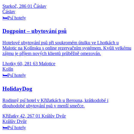
Starkoč, 286 01 Čáslav
Čáslav
🛏️
Psí hotely
Dogpoint – ubytování psů
Hotelové ubytování psů při soukromém útulku ve Lhotkách u
Malotic na Kolínsku s online rezervačním systémem. Kvůli velkému
zájmu je příjem nových klientů průběžně omezován.
Lhotky 60, 281 63 Malotice
Kolín
🛏️
Psí hotely
HolidayDog
Rodinný psí hotel v Křižatkách u Berouna, krátkodobé i
dlouhodobé ubytování psů v menší smečce.
Křižatky 42, 267 01 Králův Dvůr
Králův Dvůr
🛏️
Psí hotely