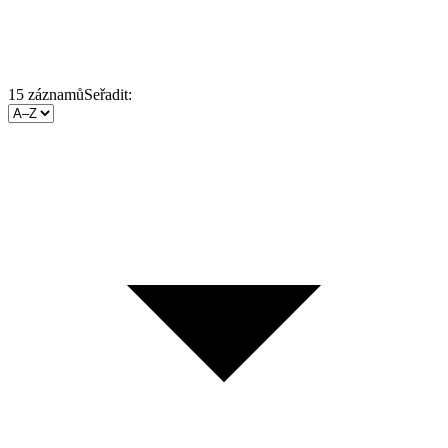
15
záznamů
Seřadit: