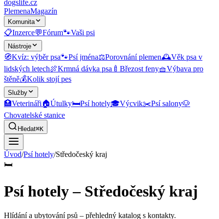
dogslife
.cz
Plemena
Magazín
Komunita
📋
Inzerce
💬
Fórum
🐾
Vaši psi
Nástroje
🧭
Kvíz: výběr psa
🐾
Psí jména
⚖️
Porovnání plemen
🕰️
Věk psa v
lidských letech
🍖
Krmná dávka psa
🍼
Březost feny
🧺
Výbava pro
štěně
💰
Kolik stojí pes
Služby
🏥
Veterináři
🏠
Útulky
🛏️
Psí hotely
🎓
Výcvik
✂️
Psí salony
🐶
Chovatelské stanice
Hledat
⌘K
Úvod
/
Psí hotely
/
Středočeský kraj
🛏️
Psí hotely – Středočeský kraj
Hlídání a ubytování psů
– přehledný katalog s kontakty.