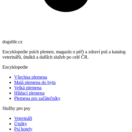
dogslife
.cz
Encyklopedie psích plemen, magazín o péči a zdraví psů a katalog
veterinářů, útulků a dalších služeb po celé ČR.
Encyklopedie
Všechna plemena
Malá plemena do bytu
Velká plemena
Hlídací plemena
Plemena pro začátečníky
Služby pro psy
Veterináři
Útulky
Psí hotely