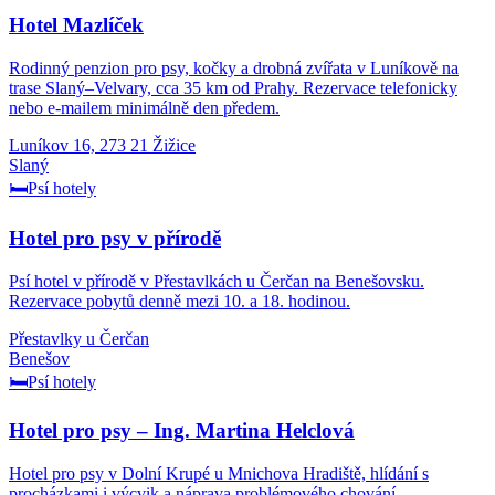
Hotel Mazlíček
Rodinný penzion pro psy, kočky a drobná zvířata v Luníkově na
trase Slaný–Velvary, cca 35 km od Prahy. Rezervace telefonicky
nebo e-mailem minimálně den předem.
Luníkov 16, 273 21 Žižice
Slaný
🛏️
Psí hotely
Hotel pro psy v přírodě
Psí hotel v přírodě v Přestavlkách u Čerčan na Benešovsku.
Rezervace pobytů denně mezi 10. a 18. hodinou.
Přestavlky u Čerčan
Benešov
🛏️
Psí hotely
Hotel pro psy – Ing. Martina Helclová
Hotel pro psy v Dolní Krupé u Mnichova Hradiště, hlídání s
procházkami i výcvik a náprava problémového chování.