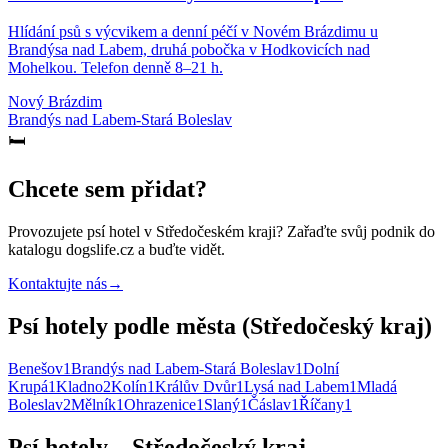
Hlídání psů s výcvikem a denní péčí v Novém Brázdimu u
Brandýsa nad Labem, druhá pobočka v Hodkovicích nad
Mohelkou. Telefon denně 8–21 h.
Nový Brázdim
Brandýs nad Labem-Stará Boleslav
🛏️
Chcete sem přidat?
Provozujete
psí hotel
v Středočeském kraji
? Zařaďte svůj podnik do
katalogu dogslife.cz a buďte vidět.
Kontaktujte nás
→
Psí hotely podle města (Středočeský kraj)
Benešov
1
Brandýs nad Labem-Stará Boleslav
1
Dolní
Krupá
1
Kladno
2
Kolín
1
Králův Dvůr
1
Lysá nad Labem
1
Mladá
Boleslav
2
Mělník
1
Ohrazenice
1
Slaný
1
Čáslav
1
Říčany
1
Psí hotely – Středočeský kraj