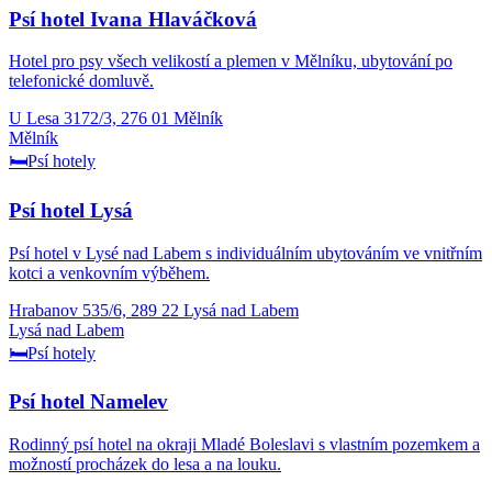
Psí hotel Ivana Hlaváčková
Hotel pro psy všech velikostí a plemen v Mělníku, ubytování po
telefonické domluvě.
U Lesa 3172/3, 276 01 Mělník
Mělník
🛏️
Psí hotely
Psí hotel Lysá
Psí hotel v Lysé nad Labem s individuálním ubytováním ve vnitřním
kotci a venkovním výběhem.
Hrabanov 535/6, 289 22 Lysá nad Labem
Lysá nad Labem
🛏️
Psí hotely
Psí hotel Namelev
Rodinný psí hotel na okraji Mladé Boleslavi s vlastním pozemkem a
možností procházek do lesa a na louku.