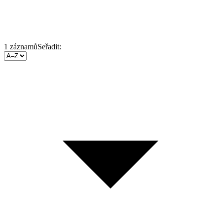
1
záznamů
Seřadit: