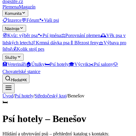
dogslife
.cz
Plemena
Magazín
Komunita
📋
Inzerce
💬
Fórum
🐾
Vaši psi
Nástroje
🧭
Kvíz: výběr psa
🐾
Psí jména
⚖️
Porovnání plemen
🕰️
Věk psa v
lidských letech
🍖
Krmná dávka psa
🍼
Březost feny
🧺
Výbava pro
štěně
💰
Kolik stojí pes
Služby
🏥
Veterináři
🏠
Útulky
🛏️
Psí hotely
🎓
Výcvik
✂️
Psí salony
🐶
Chovatelské stanice
Hledat
⌘K
Úvod
/
Psí hotely
/
Středočeský kraj
/
Benešov
🛏️
Psí hotely – Benešov
Hlídání a ubytování psů
– přehledný katalog s kontakty.