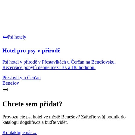
🛏️
Psí hotely
Hotel pro psy v přírodě
Psí hotel v přírodě v Přestavlkách u Čerčan na Benešovsku.
Rezervace pobytů denně mezi 10. a 18. hodinou.
Přestavlky u Čerčan
Benešov
🛏️
Chcete sem přidat?
Provozujete
psí hotel
ve městě Benešov
? Zařaďte svůj podnik do
katalogu dogslife.cz a buďte vidět.
Kontaktujte nás
→