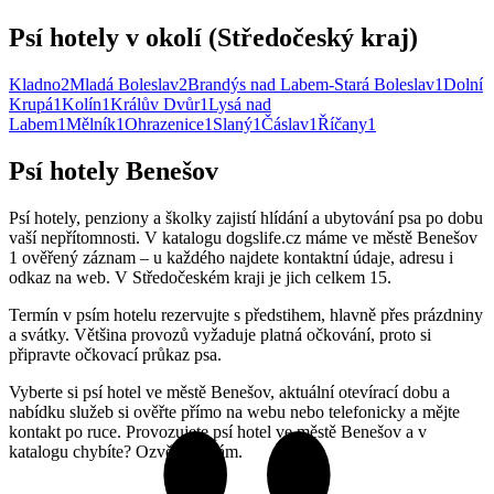
Psí hotely v okolí (Středočeský kraj)
Kladno
2
Mladá Boleslav
2
Brandýs nad Labem-Stará Boleslav
1
Dolní
Krupá
1
Kolín
1
Králův Dvůr
1
Lysá nad
Labem
1
Mělník
1
Ohrazenice
1
Slaný
1
Čáslav
1
Říčany
1
Psí hotely Benešov
Psí hotely, penziony a školky zajistí hlídání a ubytování psa po dobu
vaší nepřítomnosti. V katalogu dogslife.cz máme ve městě Benešov
1 ověřený záznam – u každého najdete kontaktní údaje, adresu i
odkaz na web. V Středočeském kraji je jich celkem 15.
Termín v psím hotelu rezervujte s předstihem, hlavně přes prázdniny
a svátky. Většina provozů vyžaduje platná očkování, proto si
připravte očkovací průkaz psa.
Vyberte si psí hotel ve městě Benešov, aktuální otevírací dobu a
nabídku služeb si ověřte přímo na webu nebo telefonicky a mějte
kontakt po ruce. Provozujete psí hotel ve městě Benešov a v
katalogu chybíte? Ozvěte se nám.