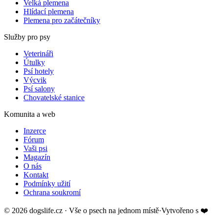
Velká plemena
Hlídací plemena
Plemena pro začátečníky
Služby pro psy
Veterináři
Útulky
Psí hotely
Výcvik
Psí salony
Chovatelské stanice
Komunita a web
Inzerce
Fórum
Vaši psi
Magazín
O nás
Kontakt
Podmínky užití
Ochrana soukromí
©
2026
dogslife.cz · Vše o psech na jednom místě
·
Vytvořeno s
❤️