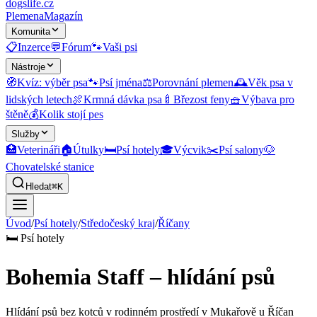
dogslife
.cz
Plemena
Magazín
Komunita
📋
Inzerce
💬
Fórum
🐾
Vaši psi
Nástroje
🧭
Kvíz: výběr psa
🐾
Psí jména
⚖️
Porovnání plemen
🕰️
Věk psa v
lidských letech
🍖
Krmná dávka psa
🍼
Březost feny
🧺
Výbava pro
štěně
💰
Kolik stojí pes
Služby
🏥
Veterináři
🏠
Útulky
🛏️
Psí hotely
🎓
Výcvik
✂️
Psí salony
🐶
Chovatelské stanice
Hledat
⌘K
Úvod
/
Psí hotely
/
Středočeský kraj
/
Říčany
🛏️
Psí hotely
Bohemia Staff – hlídání psů
Hlídání psů bez kotců v rodinném prostředí v Mukařově u Říčan