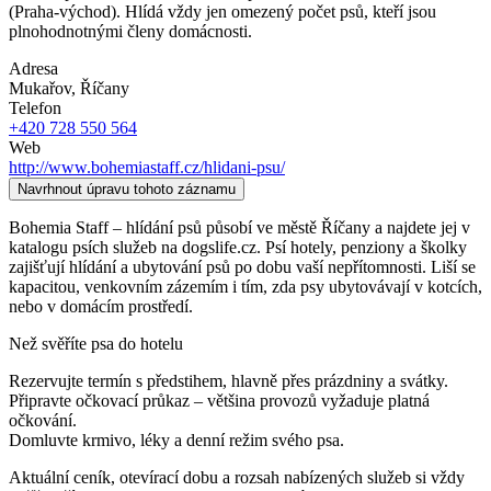
(Praha-východ). Hlídá vždy jen omezený počet psů, kteří jsou
plnohodnotnými členy domácnosti.
Adresa
Mukařov
, Říčany
Telefon
+420 728 550 564
Web
http://www.bohemiastaff.cz/hlidani-psu/
Navrhnout úpravu tohoto záznamu
Bohemia Staff – hlídání psů působí ve městě Říčany a najdete jej v
katalogu psích služeb na dogslife.cz. Psí hotely, penziony a školky
zajišťují hlídání a ubytování psů po dobu vaší nepřítomnosti. Liší se
kapacitou, venkovním zázemím i tím, zda psy ubytovávají v kotcích,
nebo v domácím prostředí.
Než svěříte psa do hotelu
Rezervujte termín s předstihem, hlavně přes prázdniny a svátky.
Připravte očkovací průkaz – většina provozů vyžaduje platná
očkování.
Domluvte krmivo, léky a denní režim svého psa.
Aktuální ceník, otevírací dobu a rozsah nabízených služeb si vždy