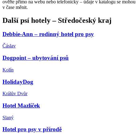
ověřte přímo na webu nebo telefonicky – údaje v katalogu se mohou
v čase měnit.
Další
psí hotely
–
Středočeský kraj
Debbie-Ann – rodinný hotel pro psy
Čáslav
Dogpoint – ubytování psů
Kolín
HolidayDog
Králův Dvůr
Hotel Mazlíček
Slaný
Hotel pro psy v přírodě