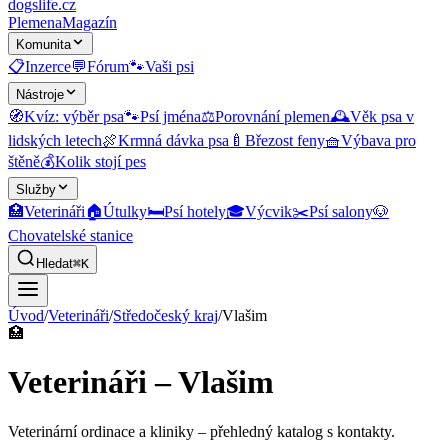
dogslife
.cz
Plemena
Magazín
Komunita
📋
Inzerce
💬
Fórum
🐾
Vaši psi
Nástroje
🧭
Kvíz: výběr psa
🐾
Psí jména
⚖️
Porovnání plemen
🕰️
Věk psa v
lidských letech
🍖
Krmná dávka psa
🍼
Březost feny
🧺
Výbava pro
štěně
💰
Kolik stojí pes
Služby
🏥
Veterináři
🏠
Útulky
🛏️
Psí hotely
🎓
Výcvik
✂️
Psí salony
🐶
Chovatelské stanice
Hledat
⌘K
Úvod
/
Veterináři
/
Středočeský kraj
/
Vlašim
🏥
Veterináři – Vlašim
Veterinární ordinace a kliniky
– přehledný katalog s kontakty.