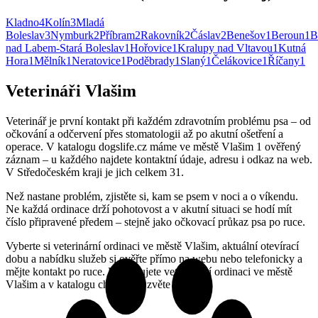
Kladno
4
Kolín
3
Mladá
Boleslav
3
Nymburk
2
Příbram
2
Rakovník
2
Čáslav
2
Benešov
1
Beroun
1
B
nad Labem-Stará Boleslav
1
Hořovice
1
Kralupy nad Vltavou
1
Kutná
Hora
1
Mělník
1
Neratovice
1
Poděbrady
1
Slaný
1
Čelákovice
1
Říčany
1
Veterináři Vlašim
Veterinář je první kontakt při každém zdravotním problému psa – od
očkování a odčervení přes stomatologii až po akutní ošetření a
operace. V katalogu dogslife.cz máme ve městě Vlašim 1 ověřený
záznam – u každého najdete kontaktní údaje, adresu i odkaz na web.
V Středočeském kraji je jich celkem 31.
Než nastane problém, zjistěte si, kam se psem v noci a o víkendu.
Ne každá ordinace drží pohotovost a v akutní situaci se hodí mít
číslo připravené předem – stejně jako očkovací průkaz psa po ruce.
Vyberte si veterinární ordinaci ve městě Vlašim, aktuální otevírací
dobu a nabídku služeb si ověřte přímo na webu nebo telefonicky a
mějte kontakt po ruce. Provozujete veterinární ordinaci ve městě
Vlašim a v katalogu chybíte? Ozvěte se nám.