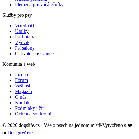
Plemena pro začátečníky
Služby pro psy
Veterináři
Útulky
Psí hotely
Výcvik
Psí salony
Chovatelské stanice
Komunita a web
Inzerce
Fórum
Vaši psi
Magazín
O nás
Kontakt
Podmínky užití
Ochrana soukromí
©
2026
dogslife.cz · Vše o psech na jednom místě
·
Vytvořeno s
❤️
od
DesignWave