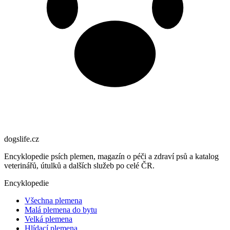
dogslife
.cz
Encyklopedie psích plemen, magazín o péči a zdraví psů a katalog
veterinářů, útulků a dalších služeb po celé ČR.
Encyklopedie
Všechna plemena
Malá plemena do bytu
Velká plemena
Hlídací plemena