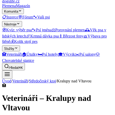
dogslife
.cz
Plemena
Magazín
Komunita
📋
Inzerce
💬
Fórum
🐾
Vaši psi
Nástroje
🧭
Kvíz: výběr psa
🐾
Psí jména
⚖️
Porovnání plemen
🕰️
Věk psa v
lidských letech
🍖
Krmná dávka psa
🍼
Březost feny
🧺
Výbava pro
štěně
💰
Kolik stojí pes
Služby
🏥
Veterináři
🏠
Útulky
🛏️
Psí hotely
🎓
Výcvik
✂️
Psí salony
🐶
Chovatelské stanice
Hledat
⌘K
Úvod
/
Veterináři
/
Středočeský kraj
/
Kralupy nad Vltavou
🏥
Veterináři – Kralupy nad
Vltavou