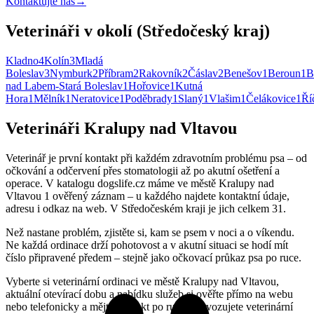
Kontaktujte nás
→
Veterináři v okolí (Středočeský kraj)
Kladno
4
Kolín
3
Mladá
Boleslav
3
Nymburk
2
Příbram
2
Rakovník
2
Čáslav
2
Benešov
1
Beroun
1
B
nad Labem-Stará Boleslav
1
Hořovice
1
Kutná
Hora
1
Mělník
1
Neratovice
1
Poděbrady
1
Slaný
1
Vlašim
1
Čelákovice
1
Ří
Veterináři Kralupy nad Vltavou
Veterinář je první kontakt při každém zdravotním problému psa – od
očkování a odčervení přes stomatologii až po akutní ošetření a
operace. V katalogu dogslife.cz máme ve městě Kralupy nad
Vltavou 1 ověřený záznam – u každého najdete kontaktní údaje,
adresu i odkaz na web. V Středočeském kraji je jich celkem 31.
Než nastane problém, zjistěte si, kam se psem v noci a o víkendu.
Ne každá ordinace drží pohotovost a v akutní situaci se hodí mít
číslo připravené předem – stejně jako očkovací průkaz psa po ruce.
Vyberte si veterinární ordinaci ve městě Kralupy nad Vltavou,
aktuální otevírací dobu a nabídku služeb si ověřte přímo na webu
nebo telefonicky a mějte kontakt po ruce. Provozujete veterinární