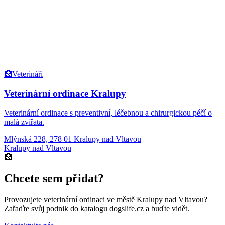
🏥
Veterináři
Veterinární ordinace Kralupy
Veterinární ordinace s preventivní, léčebnou a chirurgickou péčí o
malá zvířata.
Mlýnská 228, 278 01 Kralupy nad Vltavou
Kralupy nad Vltavou
🏥
Chcete sem přidat?
Provozujete
veterinární ordinaci
ve městě Kralupy nad Vltavou
?
Zařaďte svůj podnik do katalogu dogslife.cz a buďte vidět.