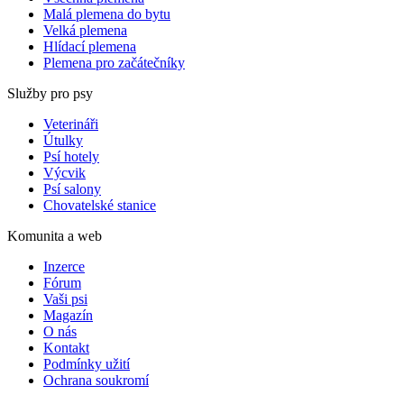
Malá plemena do bytu
Velká plemena
Hlídací plemena
Plemena pro začátečníky
Služby pro psy
Veterináři
Útulky
Psí hotely
Výcvik
Psí salony
Chovatelské stanice
Komunita a web
Inzerce
Fórum
Vaši psi
Magazín
O nás
Kontakt
Podmínky užití
Ochrana soukromí