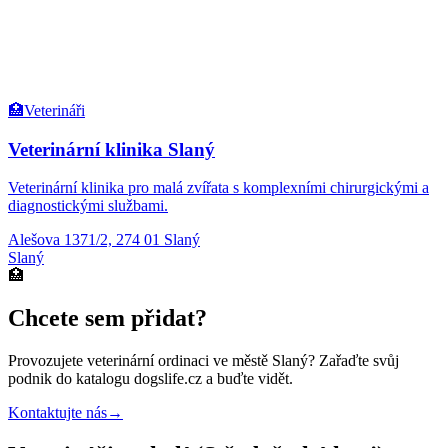
🏥
Veterináři
Veterinární klinika Slaný
Veterinární klinika pro malá zvířata s komplexními chirurgickými a
diagnostickými službami.
Alešova 1371/2, 274 01 Slaný
Slaný
🏥
Chcete sem přidat?
Provozujete
veterinární ordinaci
ve městě Slaný
? Zařaďte svůj
podnik do katalogu dogslife.cz a buďte vidět.
Kontaktujte nás
→