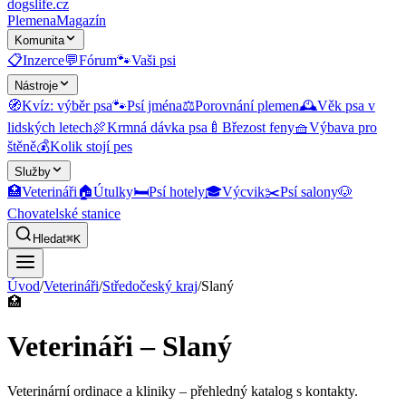
dogslife
.cz
Plemena
Magazín
Komunita
📋
Inzerce
💬
Fórum
🐾
Vaši psi
Nástroje
🧭
Kvíz: výběr psa
🐾
Psí jména
⚖️
Porovnání plemen
🕰️
Věk psa v
lidských letech
🍖
Krmná dávka psa
🍼
Březost feny
🧺
Výbava pro
štěně
💰
Kolik stojí pes
Služby
🏥
Veterináři
🏠
Útulky
🛏️
Psí hotely
🎓
Výcvik
✂️
Psí salony
🐶
Chovatelské stanice
Hledat
⌘K
Úvod
/
Veterináři
/
Středočeský kraj
/
Slaný
🏥
Veterináři – Slaný
Veterinární ordinace a kliniky
– přehledný katalog s kontakty.