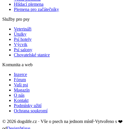
Hlídací plemena
Plemena pro začátečníky
Služby pro psy
Veterináři
Útulky
Psí hotely
Výcvik
Psí salony
Chovatelské stanice
Komunita a web
Inzerce
Fórum
Vaši psi
Magazín
O nás
Kontakt
Podmínky užití
Ochrana soukromí
©
2026
dogslife.cz · Vše o psech na jednom místě
·
Vytvořeno s
❤️
od
DesignWave