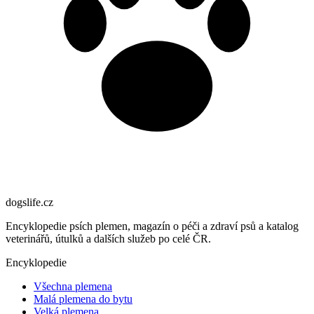
dogslife
.cz
Encyklopedie psích plemen, magazín o péči a zdraví psů a katalog
veterinářů, útulků a dalších služeb po celé ČR.
Encyklopedie
Všechna plemena
Malá plemena do bytu
Velká plemena