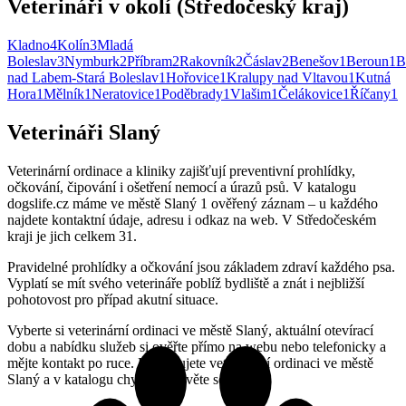
Veterináři v okolí (Středočeský kraj)
Kladno
4
Kolín
3
Mladá
Boleslav
3
Nymburk
2
Příbram
2
Rakovník
2
Čáslav
2
Benešov
1
Beroun
1
B
nad Labem-Stará Boleslav
1
Hořovice
1
Kralupy nad Vltavou
1
Kutná
Hora
1
Mělník
1
Neratovice
1
Poděbrady
1
Vlašim
1
Čelákovice
1
Říčany
1
Veterináři Slaný
Veterinární ordinace a kliniky zajišťují preventivní prohlídky,
očkování, čipování i ošetření nemocí a úrazů psů. V katalogu
dogslife.cz máme ve městě Slaný 1 ověřený záznam – u každého
najdete kontaktní údaje, adresu i odkaz na web. V Středočeském
kraji je jich celkem 31.
Pravidelné prohlídky a očkování jsou základem zdraví každého psa.
Vyplatí se mít svého veterináře poblíž bydliště a znát i nejbližší
pohotovost pro případ akutní situace.
Vyberte si veterinární ordinaci ve městě Slaný, aktuální otevírací
dobu a nabídku služeb si ověřte přímo na webu nebo telefonicky a
mějte kontakt po ruce. Provozujete veterinární ordinaci ve městě
Slaný a v katalogu chybíte? Ozvěte se nám.