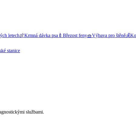
ých letech
🍖
Krmná dávka psa
🍼
Březost feny
🧺
Výbava pro štěně
💰
Kol
ské stanice
iagnostickými službami.