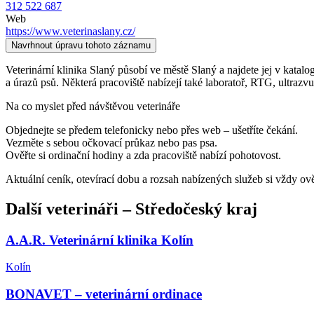
312 522 687
Web
https://www.veterinaslany.cz/
Navrhnout úpravu tohoto záznamu
Veterinární klinika Slaný působí ve městě Slaný a najdete jej v katalog
a úrazů psů. Některá pracoviště nabízejí také laboratoř, RTG, ultrazv
Na co myslet před návštěvou veterináře
Objednejte se předem telefonicky nebo přes web – ušetříte čekání.
Vezměte s sebou očkovací průkaz nebo pas psa.
Ověřte si ordinační hodiny a zda pracoviště nabízí pohotovost.
Aktuální ceník, otevírací dobu a rozsah nabízených služeb si vždy ov
Další
veterináři
–
Středočeský kraj
A.A.R. Veterinární klinika Kolín
Kolín
BONAVET – veterinární ordinace