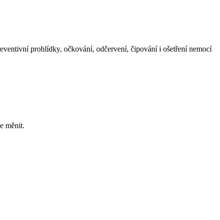
preventivní prohlídky, očkování, odčervení, čipování i ošetření nemocí
e měnit.