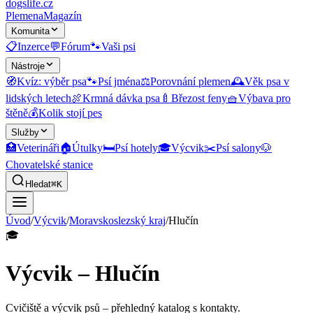
dogslife
.cz
Plemena
Magazín
Komunita
📋
Inzerce
💬
Fórum
🐾
Vaši psi
Nástroje
🧭
Kvíz: výběr psa
🐾
Psí jména
⚖️
Porovnání plemen
🕰️
Věk psa v
lidských letech
🍖
Krmná dávka psa
🍼
Březost feny
🧺
Výbava pro
štěně
💰
Kolik stojí pes
Služby
🏥
Veterináři
🏠
Útulky
🛏️
Psí hotely
🎓
Výcvik
✂️
Psí salony
🐶
Chovatelské stanice
Hledat
⌘K
Úvod
/
Výcvik
/
Moravskoslezský kraj
/
Hlučín
🎓
Výcvik – Hlučín
Cvičiště a výcvik psů
– přehledný katalog s kontakty.