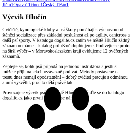
Jičín
1
Opava
1
Třinec
1
Český Těšín
1
Výcvik Hlučín
Cvičiště, kynologické kluby a psí školy pomáhají s výchovou od
štěněcí socializace přes základní poslušnost až po agility, canicross a
další psí sporty. V katalogu dogslife.cz zatím ve městě Hlučín žádný
záznam nemáme – katalog průběžně doplňujeme. Podívejte se proto
na širší výběr – v Moravskoslezském kraji evidujeme 12 ověřených
záznamů.
Zeptejte se, kolik psů připadá na jednoho instruktora a jestli si
můžete přijít na lekci nezávazně podívat. Metody postavené na
trestu dnes nemají opodstatnění – dobrý cvičitel pracuje s odměnou
a umí vysvětlit, proč to dělá právě tak.
Provozujete výcvik psů ve městě Hlučín? Zařaďte se do katalogu
dogslife.cz jako první – ozvěte se nám.