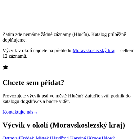
Zatím zde nemáme žádné záznamy
(Hlučín)
. Katalog průběžně
doplňujeme.
Výcvik
v okolí najdete na přehledu
Moravskoslezský kraj
– celkem
12
záznamů
.
🎓
Chcete sem přidat?
Provozujete
výcvik psů
ve městě Hlučín
? Zařaďte svůj podnik do
katalogu dogslife.cz a buďte vidět.
Kontaktujte nás
→
Výcvik v okolí (Moravskoslezský kraj)
Ostrava
4
Frýdek-Místek
1
Havířov
1
Karviná
1
Krnov
1
Nový