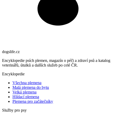
dogslife
.cz
Encyklopedie psích plemen, magazín o péči a zdraví psů a katalog
veterinářů, útulků a dalších služeb po celé ČR.
Encyklopedie
Všechna plemena
Malá plemena do bytu
Velká plemena
Hlídací plemena
Plemena pro začátečníky
Služby pro psy