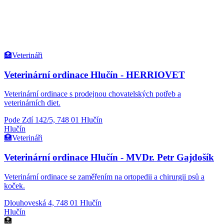
🏥
Veterináři
Veterinární ordinace Hlučín - HERRIOVET
Veterinární ordinace s prodejnou chovatelských potřeb a
veterinárních diet.
Pode Zdí 142/5, 748 01 Hlučín
Hlučín
🏥
Veterináři
Veterinární ordinace Hlučín - MVDr. Petr Gajdošík
Veterinární ordinace se zaměřením na ortopedii a chirurgii psů a
koček.
Dlouhoveská 4, 748 01 Hlučín
Hlučín
🏥