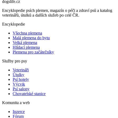
dogslife
.cz
Encyklopedie psích plemen, magazín o péči a zdraví psů a katalog
veterinářů, útulků a dalších služeb po celé ČR.
Encyklopedie
Všechna plemena
Malá plemena do bytu
Velká plemena
Hlídací plemena
Plemena pro začátečníky
Služby pro psy
Veterináři
Útulky
Psí hotely
Výcvik
Psí salony
Chovatelské stanice
Komunita a web
Inzerce
Fórum