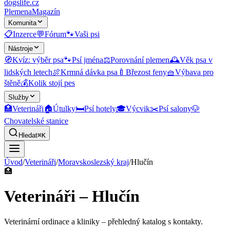
dogslife
.cz
Plemena
Magazín
Komunita
📋
Inzerce
💬
Fórum
🐾
Vaši psi
Nástroje
🧭
Kvíz: výběr psa
🐾
Psí jména
⚖️
Porovnání plemen
🕰️
Věk psa v
lidských letech
🍖
Krmná dávka psa
🍼
Březost feny
🧺
Výbava pro
štěně
💰
Kolik stojí pes
Služby
🏥
Veterináři
🏠
Útulky
🛏️
Psí hotely
🎓
Výcvik
✂️
Psí salony
🐶
Chovatelské stanice
Hledat
⌘K
Úvod
/
Veterináři
/
Moravskoslezský kraj
/
Hlučín
🏥
Veterináři – Hlučín
Veterinární ordinace a kliniky
– přehledný katalog s kontakty.