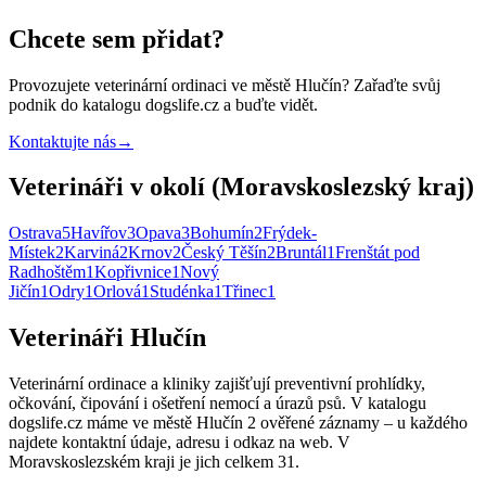
Chcete sem přidat?
Provozujete
veterinární ordinaci
ve městě Hlučín
? Zařaďte svůj
podnik do katalogu dogslife.cz a buďte vidět.
Kontaktujte nás
→
Veterináři v okolí (Moravskoslezský kraj)
Ostrava
5
Havířov
3
Opava
3
Bohumín
2
Frýdek-
Místek
2
Karviná
2
Krnov
2
Český Těšín
2
Bruntál
1
Frenštát pod
Radhoštěm
1
Kopřivnice
1
Nový
Jičín
1
Odry
1
Orlová
1
Studénka
1
Třinec
1
Veterináři Hlučín
Veterinární ordinace a kliniky zajišťují preventivní prohlídky,
očkování, čipování i ošetření nemocí a úrazů psů. V katalogu
dogslife.cz máme ve městě Hlučín 2 ověřené záznamy – u každého
najdete kontaktní údaje, adresu i odkaz na web. V
Moravskoslezském kraji je jich celkem 31.