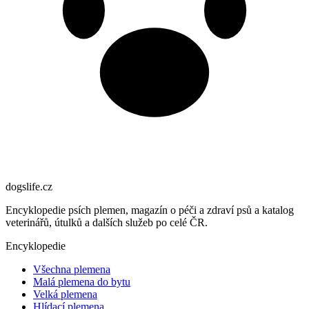
dogslife
.cz
Encyklopedie psích plemen, magazín o péči a zdraví psů a katalog
veterinářů, útulků a dalších služeb po celé ČR.
Encyklopedie
Všechna plemena
Malá plemena do bytu
Velká plemena
Hlídací plemena