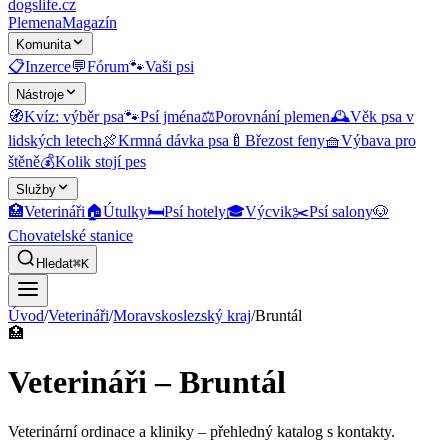
dogslife
.cz
Plemena
Magazín
Komunita
📋
Inzerce
💬
Fórum
🐾
Vaši psi
Nástroje
🧭
Kvíz: výběr psa
🐾
Psí jména
⚖️
Porovnání plemen
🕰️
Věk psa v
lidských letech
🍖
Krmná dávka psa
🍼
Březost feny
🧺
Výbava pro
štěně
💰
Kolik stojí pes
Služby
🏥
Veterináři
🏠
Útulky
🛏️
Psí hotely
🎓
Výcvik
✂️
Psí salony
🐶
Chovatelské stanice
Hledat
⌘K
Úvod
/
Veterináři
/
Moravskoslezský kraj
/
Bruntál
🏥
Veterináři – Bruntál
Veterinární ordinace a kliniky
– přehledný katalog s kontakty.