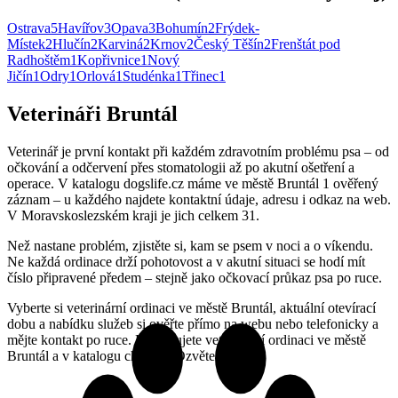
Ostrava
5
Havířov
3
Opava
3
Bohumín
2
Frýdek-
Místek
2
Hlučín
2
Karviná
2
Krnov
2
Český Těšín
2
Frenštát pod
Radhoštěm
1
Kopřivnice
1
Nový
Jičín
1
Odry
1
Orlová
1
Studénka
1
Třinec
1
Veterináři Bruntál
Veterinář je první kontakt při každém zdravotním problému psa – od
očkování a odčervení přes stomatologii až po akutní ošetření a
operace. V katalogu dogslife.cz máme ve městě Bruntál 1 ověřený
záznam – u každého najdete kontaktní údaje, adresu i odkaz na web.
V Moravskoslezském kraji je jich celkem 31.
Než nastane problém, zjistěte si, kam se psem v noci a o víkendu.
Ne každá ordinace drží pohotovost a v akutní situaci se hodí mít
číslo připravené předem – stejně jako očkovací průkaz psa po ruce.
Vyberte si veterinární ordinaci ve městě Bruntál, aktuální otevírací
dobu a nabídku služeb si ověřte přímo na webu nebo telefonicky a
mějte kontakt po ruce. Provozujete veterinární ordinaci ve městě
Bruntál a v katalogu chybíte? Ozvěte se nám.