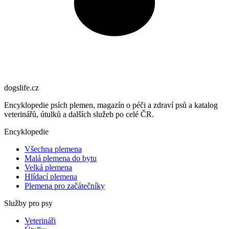
dogslife
.cz
Encyklopedie psích plemen, magazín o péči a zdraví psů a katalog
veterinářů, útulků a dalších služeb po celé ČR.
Encyklopedie
Všechna plemena
Malá plemena do bytu
Velká plemena
Hlídací plemena
Plemena pro začátečníky
Služby pro psy
Veterináři