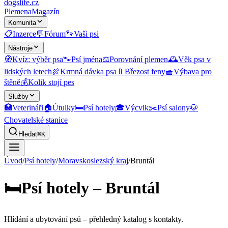
dogslife
.cz
Plemena
Magazín
Komunita
📋
Inzerce
💬
Fórum
🐾
Vaši psi
Nástroje
🧭
Kvíz: výběr psa
🐾
Psí jména
⚖️
Porovnání plemen
🕰️
Věk psa v
lidských letech
🍖
Krmná dávka psa
🍼
Březost feny
🧺
Výbava pro
štěně
💰
Kolik stojí pes
Služby
🏥
Veterináři
🏠
Útulky
🛏️
Psí hotely
🎓
Výcvik
✂️
Psí salony
🐶
Chovatelské stanice
Hledat
⌘K
Úvod
/
Psí hotely
/
Moravskoslezský kraj
/
Bruntál
🛏️
Psí hotely – Bruntál
Hlídání a ubytování psů
– přehledný katalog s kontakty.