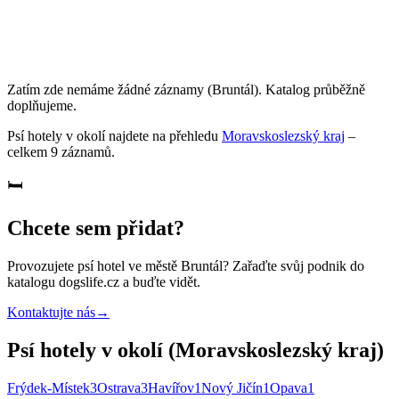
Zatím zde nemáme žádné záznamy
(Bruntál)
. Katalog průběžně
doplňujeme.
Psí hotely
v okolí najdete na přehledu
Moravskoslezský kraj
–
celkem
9
záznamů
.
🛏️
Chcete sem přidat?
Provozujete
psí hotel
ve městě Bruntál
? Zařaďte svůj podnik do
katalogu dogslife.cz a buďte vidět.
Kontaktujte nás
→
Psí hotely v okolí (Moravskoslezský kraj)
Frýdek-Místek
3
Ostrava
3
Havířov
1
Nový Jičín
1
Opava
1