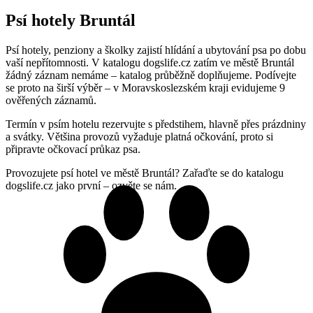
Psí hotely Bruntál
Psí hotely, penziony a školky zajistí hlídání a ubytování psa po dobu
vaší nepřítomnosti. V katalogu dogslife.cz zatím ve městě Bruntál
žádný záznam nemáme – katalog průběžně doplňujeme. Podívejte
se proto na širší výběr – v Moravskoslezském kraji evidujeme 9
ověřených záznamů.
Termín v psím hotelu rezervujte s předstihem, hlavně přes prázdniny
a svátky. Většina provozů vyžaduje platná očkování, proto si
připravte očkovací průkaz psa.
Provozujete psí hotel ve městě Bruntál? Zařaďte se do katalogu
dogslife.cz jako první – ozvěte se nám.