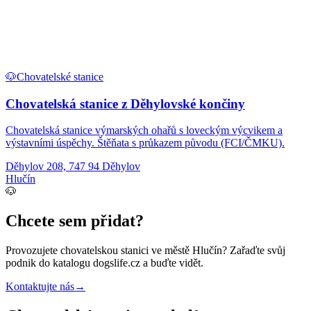
🐶
Chovatelské stanice
Chovatelská stanice z Děhylovské končiny
Chovatelská stanice výmarských ohařů s loveckým výcvikem a
výstavními úspěchy. Štěňata s průkazem původu (FCI/ČMKU).
Děhylov 208, 747 94 Děhylov
Hlučín
🐶
Chcete sem přidat?
Provozujete
chovatelskou stanici
ve městě Hlučín
? Zařaďte svůj
podnik do katalogu dogslife.cz a buďte vidět.
Kontaktujte nás
→