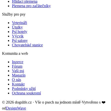
Hlídací plemena
Plemena pro začátečníky
Služby pro psy
Veterináři
Útulky
Psí hotely
Výcvik
Psí salony
Chovatelské stanice
Komunita a web
Inzerce
Fórum
Vaši psi
Magazín
O nás
Kontakt
Podmínky užití
Ochrana soukromí
©
2026
dogslife.cz · Vše o psech na jednom místě
·
Vytvořeno s
❤️
od
DesignWave