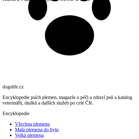
dogslife
.cz
Encyklopedie psích plemen, magazín o péči a zdraví psů a katalog
veterinářů, útulků a dalších služeb po celé ČR.
Encyklopedie
Všechna plemena
Malá plemena do bytu
Velká plemena