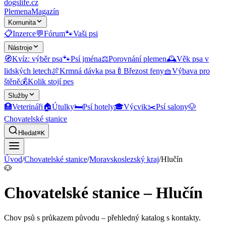
dogslife
.cz
Plemena
Magazín
Komunita
📋
Inzerce
💬
Fórum
🐾
Vaši psi
Nástroje
🧭
Kvíz: výběr psa
🐾
Psí jména
⚖️
Porovnání plemen
🕰️
Věk psa v
lidských letech
🍖
Krmná dávka psa
🍼
Březost feny
🧺
Výbava pro
štěně
💰
Kolik stojí pes
Služby
🏥
Veterináři
🏠
Útulky
🛏️
Psí hotely
🎓
Výcvik
✂️
Psí salony
🐶
Chovatelské stanice
Hledat
⌘K
Úvod
/
Chovatelské stanice
/
Moravskoslezský kraj
/
Hlučín
🐶
Chovatelské stanice – Hlučín
Chov psů s průkazem původu
– přehledný katalog s kontakty.