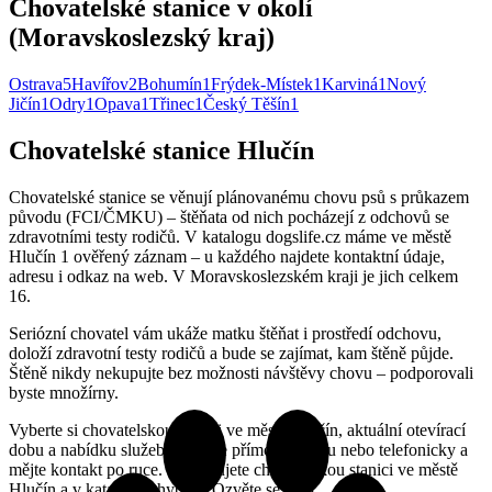
Chovatelské stanice v okolí
(Moravskoslezský kraj)
Ostrava
5
Havířov
2
Bohumín
1
Frýdek-Místek
1
Karviná
1
Nový
Jičín
1
Odry
1
Opava
1
Třinec
1
Český Těšín
1
Chovatelské stanice Hlučín
Chovatelské stanice se věnují plánovanému chovu psů s průkazem
původu (FCI/ČMKU) – štěňata od nich pocházejí z odchovů se
zdravotními testy rodičů. V katalogu dogslife.cz máme ve městě
Hlučín 1 ověřený záznam – u každého najdete kontaktní údaje,
adresu i odkaz na web. V Moravskoslezském kraji je jich celkem
16.
Seriózní chovatel vám ukáže matku štěňat i prostředí odchovu,
doloží zdravotní testy rodičů a bude se zajímat, kam štěně půjde.
Štěně nikdy nekupujte bez možnosti návštěvy chovu – podporovali
byste množírny.
Vyberte si chovatelskou stanici ve městě Hlučín, aktuální otevírací
dobu a nabídku služeb si ověřte přímo na webu nebo telefonicky a
mějte kontakt po ruce. Provozujete chovatelskou stanici ve městě
Hlučín a v katalogu chybíte? Ozvěte se nám.