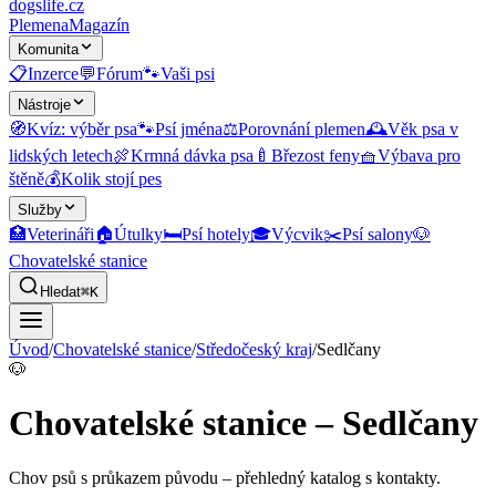
dogslife
.cz
Plemena
Magazín
Komunita
📋
Inzerce
💬
Fórum
🐾
Vaši psi
Nástroje
🧭
Kvíz: výběr psa
🐾
Psí jména
⚖️
Porovnání plemen
🕰️
Věk psa v
lidských letech
🍖
Krmná dávka psa
🍼
Březost feny
🧺
Výbava pro
štěně
💰
Kolik stojí pes
Služby
🏥
Veterináři
🏠
Útulky
🛏️
Psí hotely
🎓
Výcvik
✂️
Psí salony
🐶
Chovatelské stanice
Hledat
⌘K
Úvod
/
Chovatelské stanice
/
Středočeský kraj
/
Sedlčany
🐶
Chovatelské stanice – Sedlčany
Chov psů s průkazem původu
– přehledný katalog s kontakty.