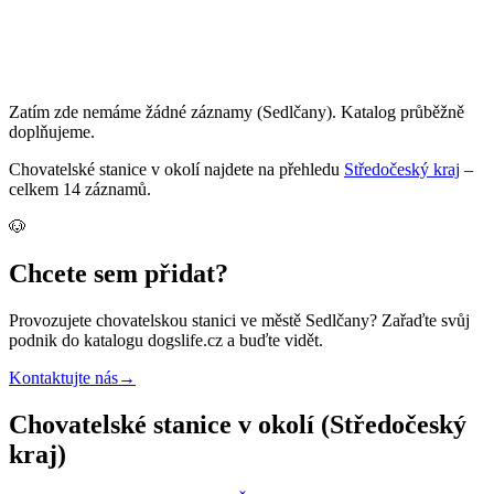
Zatím zde nemáme žádné záznamy
(Sedlčany)
. Katalog průběžně
doplňujeme.
Chovatelské stanice
v okolí najdete na přehledu
Středočeský kraj
–
celkem
14
záznamů
.
🐶
Chcete sem přidat?
Provozujete
chovatelskou stanici
ve městě Sedlčany
? Zařaďte svůj
podnik do katalogu dogslife.cz a buďte vidět.
Kontaktujte nás
→
Chovatelské stanice v okolí (Středočeský
kraj)