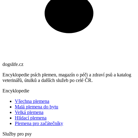
dogslife
.cz
Encyklopedie psích plemen, magazín o péči a zdraví psů a katalog
veterinářů, útulků a dalších služeb po celé ČR.
Encyklopedie
Všechna plemena
Malá plemena do bytu
Velká plemena
Hlídací plemena
Plemena pro začátečníky
Služby pro psy