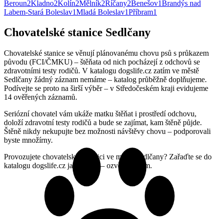
Beroun
2
Kladno
2
Kolín
2
Mělník
2
Říčany
2
Benešov
1
Brandýs nad
Labem-Stará Boleslav
1
Mladá Boleslav
1
Příbram
1
Chovatelské stanice Sedlčany
Chovatelské stanice se věnují plánovanému chovu psů s průkazem
původu (FCI/ČMKU) – štěňata od nich pocházejí z odchovů se
zdravotními testy rodičů. V katalogu dogslife.cz zatím ve městě
Sedlčany žádný záznam nemáme – katalog průběžně doplňujeme.
Podívejte se proto na širší výběr – v Středočeském kraji evidujeme
14 ověřených záznamů.
Seriózní chovatel vám ukáže matku štěňat i prostředí odchovu,
doloží zdravotní testy rodičů a bude se zajímat, kam štěně půjde.
Štěně nikdy nekupujte bez možnosti návštěvy chovu – podporovali
byste množírny.
Provozujete chovatelskou stanici ve městě Sedlčany? Zařaďte se do
katalogu dogslife.cz jako první – ozvěte se nám.