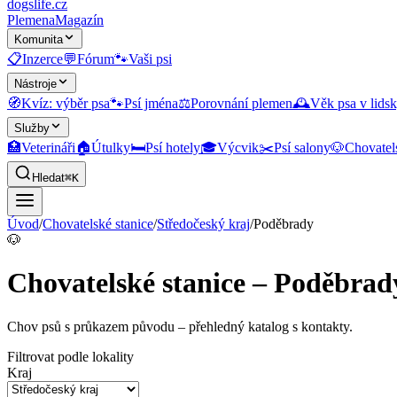
dogslife
.cz
Plemena
Magazín
Komunita
📋
Inzerce
💬
Fórum
🐾
Vaši psi
Nástroje
🧭
Kvíz: výběr psa
🐾
Psí jména
⚖️
Porovnání plemen
🕰️
Věk psa v lidsk
Služby
🏥
Veterináři
🏠
Útulky
🛏️
Psí hotely
🎓
Výcvik
✂️
Psí salony
🐶
Chovatel
Hledat
⌘K
Úvod
/
Chovatelské stanice
/
Středočeský kraj
/
Poděbrady
🐶
Chovatelské stanice – Poděbrad
Chov psů s průkazem původu
– přehledný katalog s kontakty.
Filtrovat podle lokality
Kraj