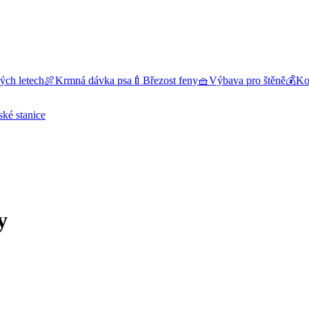
ých letech
🍖
Krmná dávka psa
🍼
Březost feny
🧺
Výbava pro štěně
💰
Kol
ské stanice
y