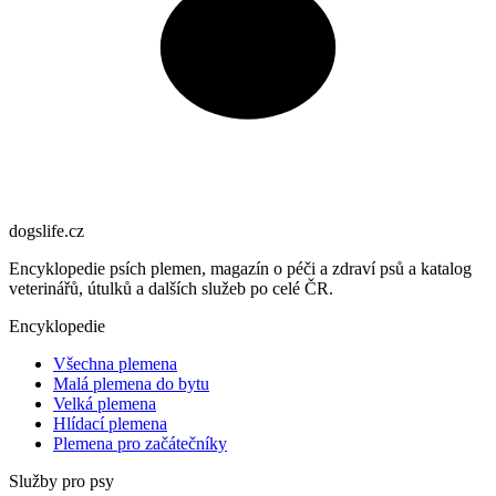
dogslife
.cz
Encyklopedie psích plemen, magazín o péči a zdraví psů a katalog
veterinářů, útulků a dalších služeb po celé ČR.
Encyklopedie
Všechna plemena
Malá plemena do bytu
Velká plemena
Hlídací plemena
Plemena pro začátečníky
Služby pro psy