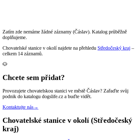
Zatím zde nemáme žádné záznamy
(Čáslav)
. Katalog průběžně
doplňujeme.
Chovatelské stanice
v okolí najdete na přehledu
Středočeský kraj
–
celkem
14
záznamů
.
🐶
Chcete sem přidat?
Provozujete
chovatelskou stanici
ve městě Čáslav
? Zařaďte svůj
podnik do katalogu dogslife.cz a buďte vidět.
Kontaktujte nás
→
Chovatelské stanice v okolí (Středočeský
kraj)