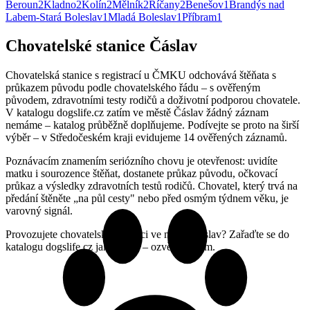
Beroun
2
Kladno
2
Kolín
2
Mělník
2
Říčany
2
Benešov
1
Brandýs nad
Labem-Stará Boleslav
1
Mladá Boleslav
1
Příbram
1
Chovatelské stanice Čáslav
Chovatelská stanice s registrací u ČMKU odchovává štěňata s
průkazem původu podle chovatelského řádu – s ověřeným
původem, zdravotními testy rodičů a doživotní podporou chovatele.
V katalogu dogslife.cz zatím ve městě Čáslav žádný záznam
nemáme – katalog průběžně doplňujeme. Podívejte se proto na širší
výběr – v Středočeském kraji evidujeme 14 ověřených záznamů.
Poznávacím znamením seriózního chovu je otevřenost: uvidíte
matku i sourozence štěňat, dostanete průkaz původu, očkovací
průkaz a výsledky zdravotních testů rodičů. Chovatel, který trvá na
předání štěněte „na půl cesty" nebo před osmým týdnem věku, je
varovný signál.
Provozujete chovatelskou stanici ve městě Čáslav? Zařaďte se do
katalogu dogslife.cz jako první – ozvěte se nám.