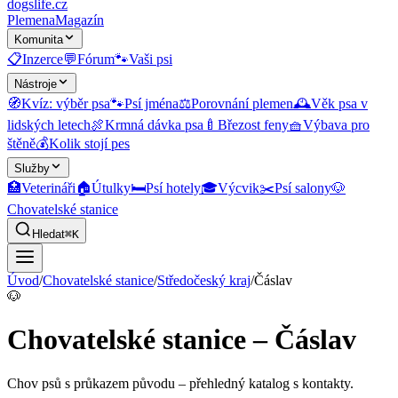
dogslife
.cz
Plemena
Magazín
Komunita
📋
Inzerce
💬
Fórum
🐾
Vaši psi
Nástroje
🧭
Kvíz: výběr psa
🐾
Psí jména
⚖️
Porovnání plemen
🕰️
Věk psa v
lidských letech
🍖
Krmná dávka psa
🍼
Březost feny
🧺
Výbava pro
štěně
💰
Kolik stojí pes
Služby
🏥
Veterináři
🏠
Útulky
🛏️
Psí hotely
🎓
Výcvik
✂️
Psí salony
🐶
Chovatelské stanice
Hledat
⌘K
Úvod
/
Chovatelské stanice
/
Středočeský kraj
/
Čáslav
🐶
Chovatelské stanice – Čáslav
Chov psů s průkazem původu
– přehledný katalog s kontakty.