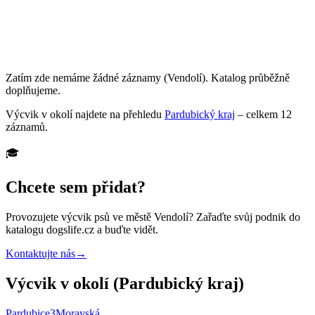
Zatím zde nemáme žádné záznamy
(Vendolí)
. Katalog průběžně
doplňujeme.
Výcvik
v okolí najdete na přehledu
Pardubický kraj
– celkem
12
záznamů
.
🎓
Chcete sem přidat?
Provozujete
výcvik psů
ve městě Vendolí
? Zařaďte svůj podnik do
katalogu dogslife.cz a buďte vidět.
Kontaktujte nás
→
Výcvik v okolí (Pardubický kraj)
Pardubice
3
Moravská