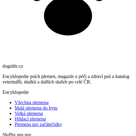
dogslife
.cz
Encyklopedie psích plemen, magazín o péči a zdraví psů a katalog
veterinářů, útulků a dalších služeb po celé ČR.
Encyklopedie
Všechna plemena
Malá plemena do bytu
Velká plemena
Hlídací plemena
Plemena pro začátečníky
Služby pro psy