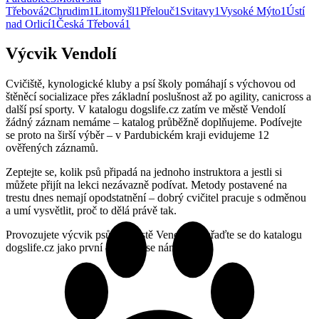
Třebová
2
Chrudim
1
Litomyšl
1
Přelouč
1
Svitavy
1
Vysoké Mýto
1
Ústí
nad Orlicí
1
Česká Třebová
1
Výcvik Vendolí
Cvičiště, kynologické kluby a psí školy pomáhají s výchovou od
štěněcí socializace přes základní poslušnost až po agility, canicross a
další psí sporty. V katalogu dogslife.cz zatím ve městě Vendolí
žádný záznam nemáme – katalog průběžně doplňujeme. Podívejte
se proto na širší výběr – v Pardubickém kraji evidujeme 12
ověřených záznamů.
Zeptejte se, kolik psů připadá na jednoho instruktora a jestli si
můžete přijít na lekci nezávazně podívat. Metody postavené na
trestu dnes nemají opodstatnění – dobrý cvičitel pracuje s odměnou
a umí vysvětlit, proč to dělá právě tak.
Provozujete výcvik psů ve městě Vendolí? Zařaďte se do katalogu
dogslife.cz jako první – ozvěte se nám.