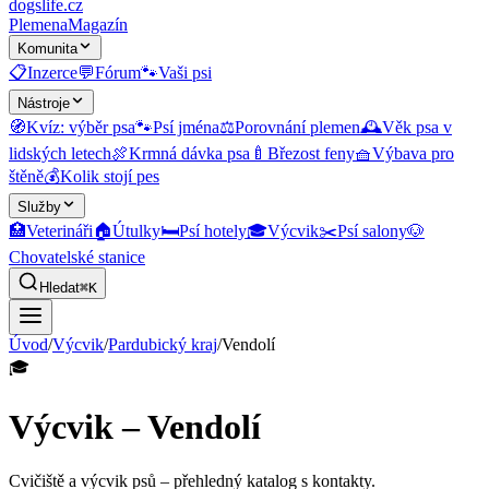
dogslife
.cz
Plemena
Magazín
Komunita
📋
Inzerce
💬
Fórum
🐾
Vaši psi
Nástroje
🧭
Kvíz: výběr psa
🐾
Psí jména
⚖️
Porovnání plemen
🕰️
Věk psa v
lidských letech
🍖
Krmná dávka psa
🍼
Březost feny
🧺
Výbava pro
štěně
💰
Kolik stojí pes
Služby
🏥
Veterináři
🏠
Útulky
🛏️
Psí hotely
🎓
Výcvik
✂️
Psí salony
🐶
Chovatelské stanice
Hledat
⌘K
Úvod
/
Výcvik
/
Pardubický kraj
/
Vendolí
🎓
Výcvik – Vendolí
Cvičiště a výcvik psů
– přehledný katalog s kontakty.