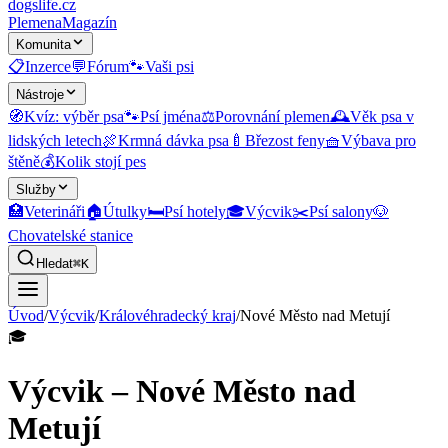
dogslife
.cz
Plemena
Magazín
Komunita
📋
Inzerce
💬
Fórum
🐾
Vaši psi
Nástroje
🧭
Kvíz: výběr psa
🐾
Psí jména
⚖️
Porovnání plemen
🕰️
Věk psa v
lidských letech
🍖
Krmná dávka psa
🍼
Březost feny
🧺
Výbava pro
štěně
💰
Kolik stojí pes
Služby
🏥
Veterináři
🏠
Útulky
🛏️
Psí hotely
🎓
Výcvik
✂️
Psí salony
🐶
Chovatelské stanice
Hledat
⌘K
Úvod
/
Výcvik
/
Královéhradecký kraj
/
Nové Město nad Metují
🎓
Výcvik – Nové Město nad
Metují