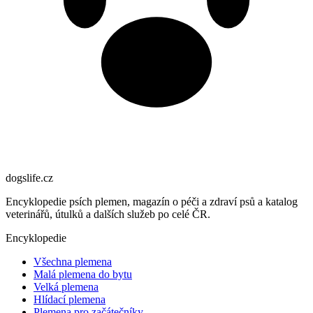
dogslife
.cz
Encyklopedie psích plemen, magazín o péči a zdraví psů a katalog
veterinářů, útulků a dalších služeb po celé ČR.
Encyklopedie
Všechna plemena
Malá plemena do bytu
Velká plemena
Hlídací plemena
Plemena pro začátečníky