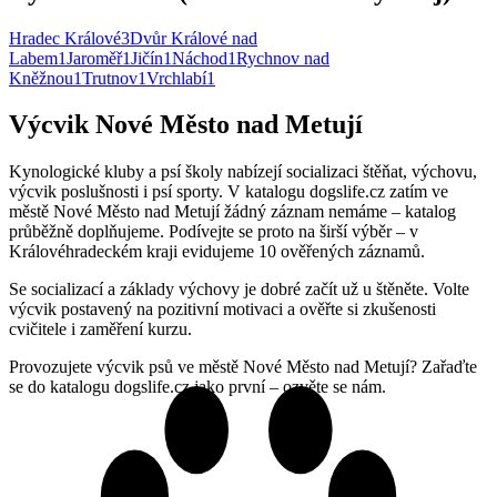
Hradec Králové
3
Dvůr Králové nad
Labem
1
Jaroměř
1
Jičín
1
Náchod
1
Rychnov nad
Kněžnou
1
Trutnov
1
Vrchlabí
1
Výcvik Nové Město nad Metují
Kynologické kluby a psí školy nabízejí socializaci štěňat, výchovu,
výcvik poslušnosti i psí sporty. V katalogu dogslife.cz zatím ve
městě Nové Město nad Metují žádný záznam nemáme – katalog
průběžně doplňujeme. Podívejte se proto na širší výběr – v
Královéhradeckém kraji evidujeme 10 ověřených záznamů.
Se socializací a základy výchovy je dobré začít už u štěněte. Volte
výcvik postavený na pozitivní motivaci a ověřte si zkušenosti
cvičitele i zaměření kurzu.
Provozujete výcvik psů ve městě Nové Město nad Metují? Zařaďte
se do katalogu dogslife.cz jako první – ozvěte se nám.