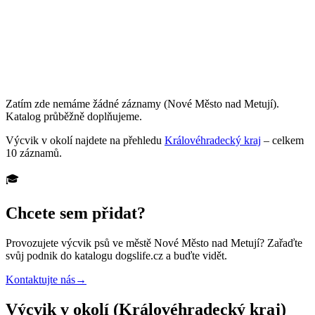
Zatím zde nemáme žádné záznamy
(Nové Město nad Metují)
.
Katalog průběžně doplňujeme.
Výcvik
v okolí najdete na přehledu
Královéhradecký kraj
– celkem
10
záznamů
.
🎓
Chcete sem přidat?
Provozujete
výcvik psů
ve městě Nové Město nad Metují
? Zařaďte
svůj podnik do katalogu dogslife.cz a buďte vidět.
Kontaktujte nás
→
Výcvik v okolí (Královéhradecký kraj)