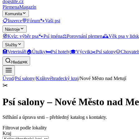
dogslife
.cz
Plemena
Magazín
Komunita
📋
Inzerce
💬
Fórum
🐾
Vaši psi
Nástroje
🧭
Kvíz: výběr psa
🐾
Psí jména
⚖️
Porovnání plemen
🕰️
Věk psa v lidsk
Služby
🏥
Veterináři
🏠
Útulky
🛏️
Psí hotely
🎓
Výcvik
✂️
Psí salony
🐶
Chovatel
Hledat
⌘K
Úvod
/
Psí salony
/
Královéhradecký kraj
/
Nové Město nad Metují
✂️
Psí salony – Nové Město nad Me
Stříhání a úprava srsti
– přehledný katalog s kontakty.
Filtrovat podle lokality
Kraj