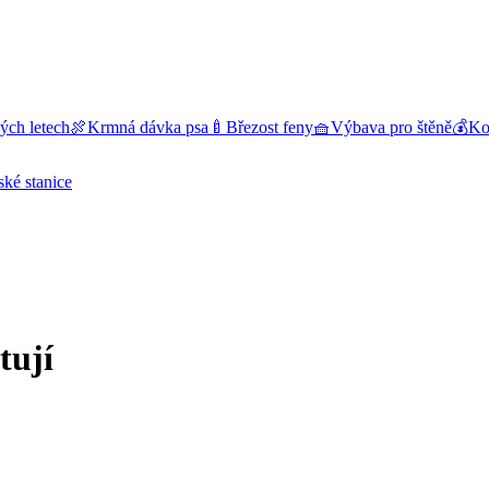
ých letech
🍖
Krmná dávka psa
🍼
Březost feny
🧺
Výbava pro štěně
💰
Kol
ské stanice
tují