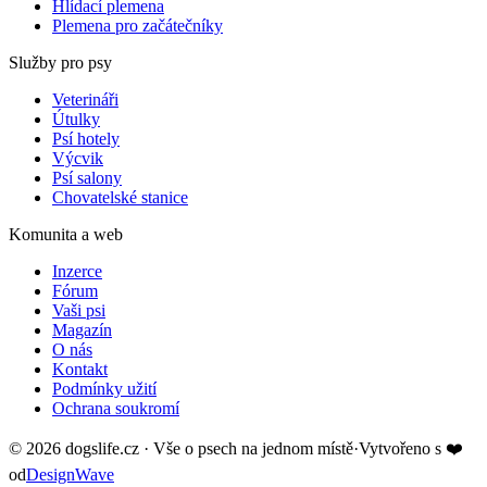
Hlídací plemena
Plemena pro začátečníky
Služby pro psy
Veterináři
Útulky
Psí hotely
Výcvik
Psí salony
Chovatelské stanice
Komunita a web
Inzerce
Fórum
Vaši psi
Magazín
O nás
Kontakt
Podmínky užití
Ochrana soukromí
©
2026
dogslife.cz · Vše o psech na jednom místě
·
Vytvořeno s
❤️
od
DesignWave