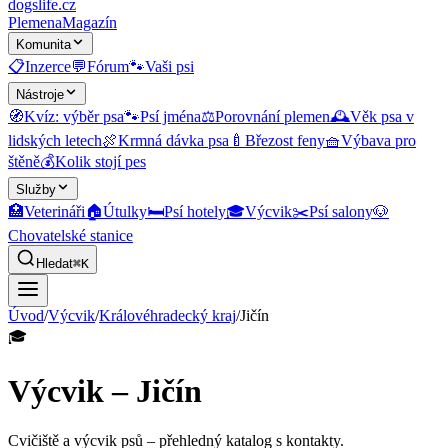
dogslife
.cz
Plemena
Magazín
Komunita
📋
Inzerce
💬
Fórum
🐾
Vaši psi
Nástroje
🧭
Kvíz: výběr psa
🐾
Psí jména
⚖️
Porovnání plemen
🕰️
Věk psa v
lidských letech
🍖
Krmná dávka psa
🍼
Březost feny
🧺
Výbava pro
štěně
💰
Kolik stojí pes
Služby
🏥
Veterináři
🏠
Útulky
🛏️
Psí hotely
🎓
Výcvik
✂️
Psí salony
🐶
Chovatelské stanice
Hledat
⌘K
Úvod
/
Výcvik
/
Královéhradecký kraj
/
Jičín
🎓
Výcvik – Jičín
Cvičiště a výcvik psů
– přehledný katalog s kontakty.