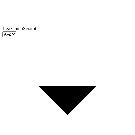
1
záznamů
Seřadit: