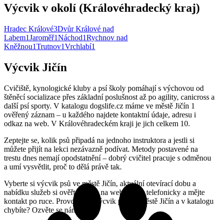
Výcvik v okolí (Královéhradecký kraj)
Hradec Králové
3
Dvůr Králové nad
Labem
1
Jaroměř
1
Náchod
1
Rychnov nad
Kněžnou
1
Trutnov
1
Vrchlabí
1
Výcvik Jičín
Cvičiště, kynologické kluby a psí školy pomáhají s výchovou od
štěněcí socializace přes základní poslušnost až po agility, canicross a
další psí sporty. V katalogu dogslife.cz máme ve městě Jičín 1
ověřený záznam – u každého najdete kontaktní údaje, adresu i
odkaz na web. V Královéhradeckém kraji je jich celkem 10.
Zeptejte se, kolik psů připadá na jednoho instruktora a jestli si
můžete přijít na lekci nezávazně podívat. Metody postavené na
trestu dnes nemají opodstatnění – dobrý cvičitel pracuje s odměnou
a umí vysvětlit, proč to dělá právě tak.
Vyberte si výcvik psů ve městě Jičín, aktuální otevírací dobu a
nabídku služeb si ověřte přímo na webu nebo telefonicky a mějte
kontakt po ruce. Provozujete výcvik psů ve městě Jičín a v katalogu
chybíte? Ozvěte se nám.