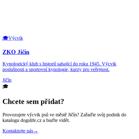
🎓
Výcvik
ZKO Jičín
Kynologický klub s historií sahající do roku 1945. Výcvik
poslušnosti a sportovní kynologie, kurzy pro veřejnost.
Jičín
🎓
Chcete sem přidat?
Provozujete
výcvik psů
ve městě Jičín
? Zařaďte svůj podnik do
katalogu dogslife.cz a buďte vidět.
Kontaktujte nás
→