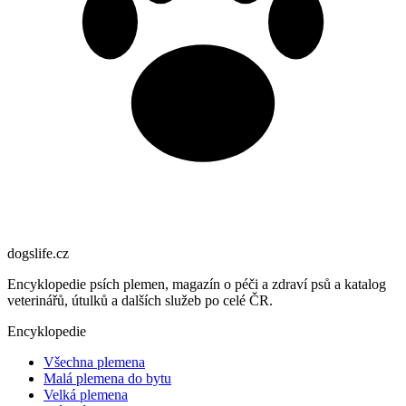
dogslife
.cz
Encyklopedie psích plemen, magazín o péči a zdraví psů a katalog
veterinářů, útulků a dalších služeb po celé ČR.
Encyklopedie
Všechna plemena
Malá plemena do bytu
Velká plemena