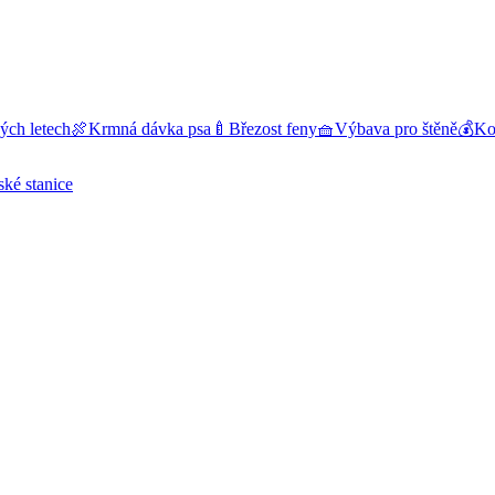
ých letech
🍖
Krmná dávka psa
🍼
Březost feny
🧺
Výbava pro štěně
💰
Kol
ské stanice