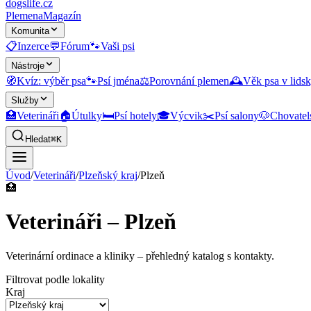
dogslife
.cz
Plemena
Magazín
Komunita
📋
Inzerce
💬
Fórum
🐾
Vaši psi
Nástroje
🧭
Kvíz: výběr psa
🐾
Psí jména
⚖️
Porovnání plemen
🕰️
Věk psa v lidsk
Služby
🏥
Veterináři
🏠
Útulky
🛏️
Psí hotely
🎓
Výcvik
✂️
Psí salony
🐶
Chovatel
Hledat
⌘K
Úvod
/
Veterináři
/
Plzeňský kraj
/
Plzeň
🏥
Veterináři – Plzeň
Veterinární ordinace a kliniky
– přehledný katalog s kontakty.
Filtrovat podle lokality
Kraj