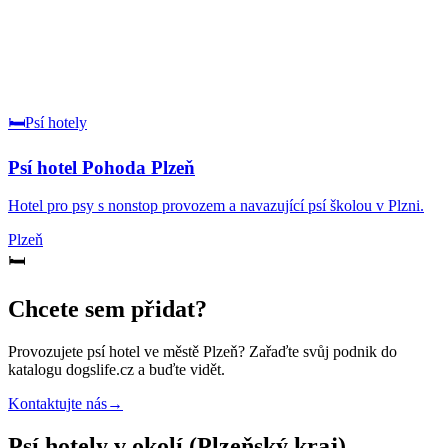
🛏️
Psí hotely
Psí hotel Pohoda Plzeň
Hotel pro psy s nonstop provozem a navazující psí školou v Plzni.
Plzeň
🛏️
Chcete sem přidat?
Provozujete
psí hotel
ve městě Plzeň
? Zařaďte svůj podnik do
katalogu dogslife.cz a buďte vidět.
Kontaktujte nás
→
Psí hotely v okolí (Plzeňský kraj)