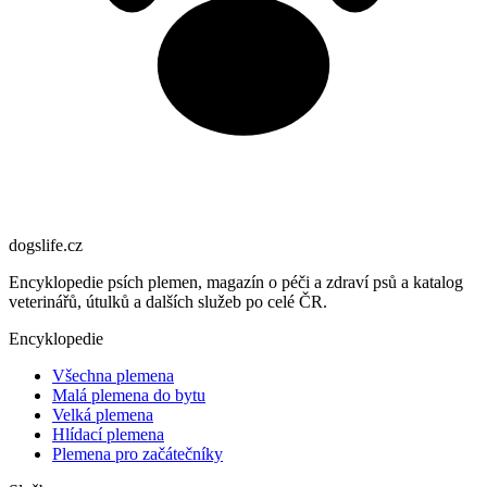
dogslife
.cz
Encyklopedie psích plemen, magazín o péči a zdraví psů a katalog
veterinářů, útulků a dalších služeb po celé ČR.
Encyklopedie
Všechna plemena
Malá plemena do bytu
Velká plemena
Hlídací plemena
Plemena pro začátečníky