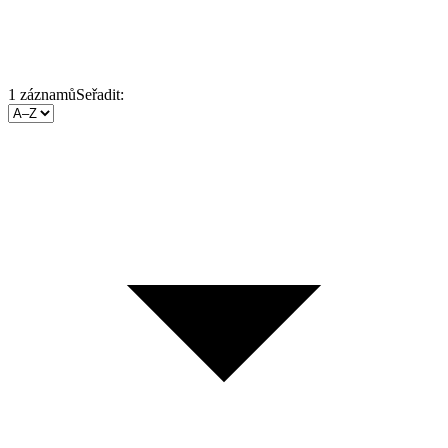
1
záznamů
Seřadit: