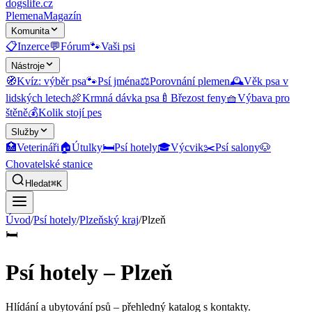
dogslife
.cz
Plemena
Magazín
Komunita
📋
Inzerce
💬
Fórum
🐾
Vaši psi
Nástroje
🧭
Kvíz: výběr psa
🐾
Psí jména
⚖️
Porovnání plemen
🕰️
Věk psa v
lidských letech
🍖
Krmná dávka psa
🍼
Březost feny
🧺
Výbava pro
štěně
💰
Kolik stojí pes
Služby
🏥
Veterináři
🏠
Útulky
🛏️
Psí hotely
🎓
Výcvik
✂️
Psí salony
🐶
Chovatelské stanice
Hledat
⌘K
Úvod
/
Psí hotely
/
Plzeňský kraj
/
Plzeň
🛏️
Psí hotely – Plzeň
Hlídání a ubytování psů
– přehledný katalog s kontakty.