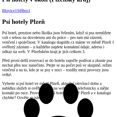
Blovice
1
Stříbro
1
Psí hotely Plzeň
Psí hotel, penzion nebo školka jsou řešením, když si psa nemůžete
vzít s sebou na dovolenou ani do práce – pes tam má zázemí,
venčení i společnost. V katalogu dogslife.cz máme ve městě Plzeň 1
ověřený záznam – u každého najdete kontaktní údaje, adresu i
odkaz na web. V Plzeňském kraji je jich celkem 3.
Před první delší rezervací se do hotelu zajeďte podívat a zkuste psa
nechat přes noc nanečisto. Ptejte se na počet psů ve skupině, režim
venčení a na to, kdo je se psy v noci – rozdíly mezi provozy jsou
velké.
Vyberte si psí hotel ve městě Plzeň, aktuální otevírací dobu a
nabídku služeb si ověřte přímo na webu nebo telefonicky a mějte
kontakt po ruce. Provozujete psí hotel ve městě Plzeň a v katalogu
chybíte? Ozvěte se nám.