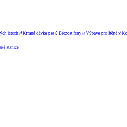
ých letech
🍖
Krmná dávka psa
🍼
Březost feny
🧺
Výbava pro štěně
💰
Kol
ské stanice