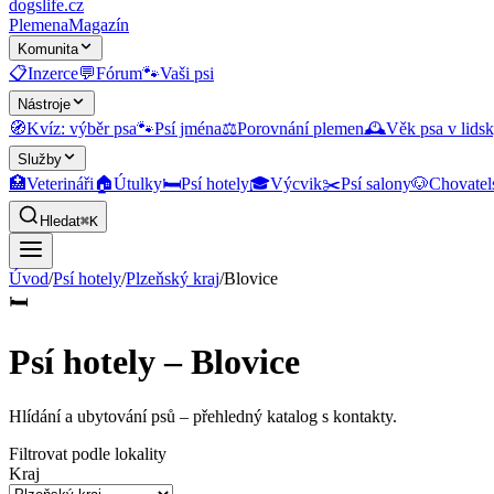
dogslife
.cz
Plemena
Magazín
Komunita
📋
Inzerce
💬
Fórum
🐾
Vaši psi
Nástroje
🧭
Kvíz: výběr psa
🐾
Psí jména
⚖️
Porovnání plemen
🕰️
Věk psa v lidsk
Služby
🏥
Veterináři
🏠
Útulky
🛏️
Psí hotely
🎓
Výcvik
✂️
Psí salony
🐶
Chovatel
Hledat
⌘K
Úvod
/
Psí hotely
/
Plzeňský kraj
/
Blovice
🛏️
Psí hotely – Blovice
Hlídání a ubytování psů
– přehledný katalog s kontakty.
Filtrovat podle lokality
Kraj